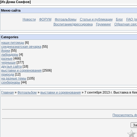
[
Из Дома Скифов
]
Меню сайта
Новости
ФОРУМ
Фотоальбомы
Статьи и публикации
Блог
FAQ (в
Воспитание/дрессировка
Грумминг
Обратная свя
Categories
наши питомцы
[6]
среднеазиатская овчарка
[55]
йорки
[55]
лабрадоры
[4]
разные
[466]
черныши
[377]
друзья сайта
[18]
выставки и соревнования
[2506]
природа
[12]
на разные темы
[105]
сенбернары
[44]
Главная
»
Фотоальбом
»
выставки и соревнования
» 7 сентября 2013 г. Выставка в Ке
Просмотреть ф