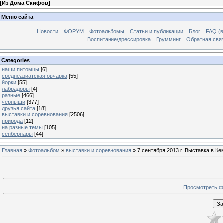
[
Из Дома Скифов
]
Меню сайта
Новости
ФОРУМ
Фотоальбомы
Статьи и публикации
Блог
FAQ (в
Воспитание/дрессировка
Грумминг
Обратная свя
Categories
наши питомцы
[6]
среднеазиатская овчарка
[55]
йорки
[55]
лабрадоры
[4]
разные
[466]
черныши
[377]
друзья сайта
[18]
выставки и соревнования
[2506]
природа
[12]
на разные темы
[105]
сенбернары
[44]
Главная
»
Фотоальбом
»
выставки и соревнования
» 7 сентября 2013 г. Выставка в Ке
Просмотреть ф