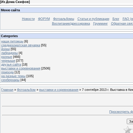
[
Из Дома Скифов
]
Меню сайта
Новости
ФОРУМ
Фотоальбомы
Статьи и публикации
Блог
FAQ (в
Воспитание/дрессировка
Грумминг
Обратная свя
Categories
наши питомцы
[6]
среднеазиатская овчарка
[55]
йорки
[55]
лабрадоры
[4]
разные
[466]
черныши
[377]
друзья сайта
[18]
выставки и соревнования
[2506]
природа
[12]
на разные темы
[105]
сенбернары
[44]
Главная
»
Фотоальбом
»
выставки и соревнования
» 7 сентября 2013 г. Выставка в Ке
Просмотреть ф