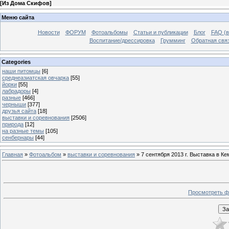
[
Из Дома Скифов
]
Меню сайта
Новости
ФОРУМ
Фотоальбомы
Статьи и публикации
Блог
FAQ (в
Воспитание/дрессировка
Грумминг
Обратная свя
Categories
наши питомцы
[6]
среднеазиатская овчарка
[55]
йорки
[55]
лабрадоры
[4]
разные
[466]
черныши
[377]
друзья сайта
[18]
выставки и соревнования
[2506]
природа
[12]
на разные темы
[105]
сенбернары
[44]
Главная
»
Фотоальбом
»
выставки и соревнования
» 7 сентября 2013 г. Выставка в Ке
Просмотреть ф