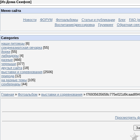
[
Из Дома Скифов
]
Меню сайта
Новости
ФОРУМ
Фотоальбомы
Статьи и публикации
Блог
FAQ (в
Воспитание/дрессировка
Грумминг
Обратная свя
Categories
наши питомцы
[6]
среднеазиатская овчарка
[55]
йорки
[55]
лабрадоры
[4]
разные
[466]
черныши
[377]
друзья сайта
[18]
выставки и соревнования
[2506]
природа
[12]
на разные темы
[105]
сенбернары
[44]
Главная
»
Фотоальбом
»
выставки и соревнования
» f76935635658c775e021d9caad894
Просмотреть ф