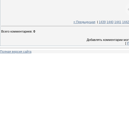
« Предыдущая
|
1439
1440
1441
1442
Всего комментариев
:
0
Добавлять комментарии могу
[
Р
Полная версия сайта