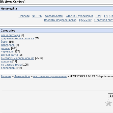
[
Из Дома Скифов
]
Меню сайта
Новости
ФОРУМ
Фотоальбомы
Статьи и публикации
Блог
FAQ (в
Воспитание/дрессировка
Грумминг
Обратная свя
Categories
наши питомцы
[6]
среднеазиатская овчарка
[55]
йорки
[55]
лабрадоры
[4]
разные
[466]
черныши
[377]
друзья сайта
[18]
выставки и соревнования
[2506]
природа
[12]
на разные темы
[105]
сенбернары
[44]
Главная
»
Фотоальбом
»
выставки и соревнования
» КЕМЕРОВО 1.06.13г."Мир-Кеннел