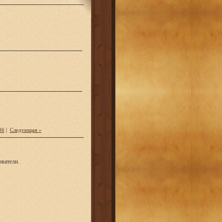
36
|
Следующая »
ватели.