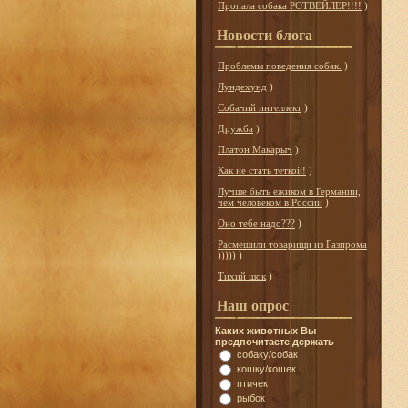
Пропала собака РОТВЕЙЛЕР!!!!
)
Новости блога
Проблемы поведения собак.
)
Лундехунд
)
Собачий интеллект
)
Дружба
)
Платон Макарыч
)
Как не стать тёткой!
)
Лучше быть ёжиком в Германии,
чем человеком в России
)
Оно тебе надо???
)
Расмешили товарищи из Газпрома
)))))
)
Тихий шок
)
Наш опрос
Каких животных Вы
предпочитаете держать
собаку/собак
кошку/кошек
птичек
рыбок