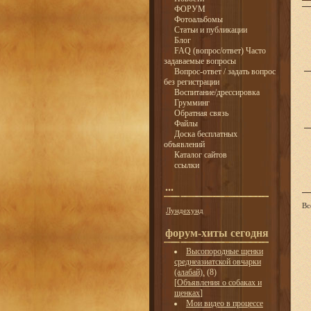
ФОРУМ
Фотоальбомы
Статьи и публикации
Блог
FAQ (вопрос/ответ) Часто
задаваемые вопросы
Вопрос-ответ / задать вопрос
без регистрации
Воспитание/дрессировка
Грумминг
Обратная связь
Файлы
Доска бесплатных
объявлений
Каталог сайтов
ссылки
...
Вс
Лундехунд
форум-хиты сегодня
Высопородные щенки
среднеазиатской овчарки
(алабай).
(8)
[
Объявления о собаках и
щенках
]
Мои видео в процессе