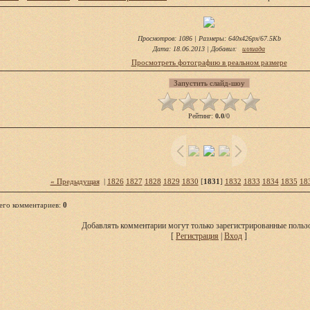
Просмотров
: 1086 |
Размеры
: 640x426px/67.5Kb
Дата
: 18.06.2013 |
Добавил
:
иллиада
Просмотреть фотографию в реальном размере
Рейтинг
:
0.0
/
0
« Предыдущая
|
1826
1827
1828
1829
1830
[
1831
]
1832
1833
1834
1835
18
его комментариев
:
0
Добавлять комментарии могут только зарегистрированные пользо
[
Регистрация
|
Вход
]