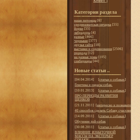
Кеннел"
]
Категории раздела
наши питомцы
[6]
среднеазиатская овчарка
[55]
йорки
[55]
лабрадоры
[4]
разные
[466]
черныши
[377]
друзья сайта
[18]
выставки и соревнования
[2506]
природа
[12]
на разные темы
[105]
сенбернары
[44]
Новые статьи ..
[04.04.2014]
[
статьи о собаках
]
Генетика и окрасы собак.
[10.01.2013]
[
статьи о собаках
]
ПРО ПЕРИОДЫ РАЗВИТИЯ
ЩЕНКОВ
[21.11.2011]
[
интересно и познавательно
]
40 способов сделать Собаку счастливой
[14.09.2011]
[
статьи о собаках
]
Обучение той-собак
[30.08.2011]
[
статьи о собаках
]
ВЛИЯНИЕ ИЗБЫТОЧНОЙ
МАССЫ НА ЭКСТЕРЬЕР
СОБАКИ.