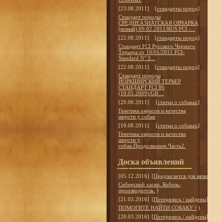
[23.08.2011]
[
стандарты пород
]
Стандарт породы
СРЕДНЕАЗИАТСКАЯ ОВЧАРКА
(новый) 09.02.2011/RUS FCI -...
[22.08.2011]
[
стандарты пород
]
Стандарт FCI Русского Черного
Терьера от 10/01/2011 FCI-
Standard N° 3...
[22.08.2011]
[
стандарты пород
]
Стандарт породы
ЙОРКШИРСКИЙ ТЕРЬЕР
СТАНДАРТ FCI 86
(19.05.2009)/GB ...
[20.08.2011]
[
статьи о собаках
]
Генетика окрасов и качества
шерсти у собак
[19.08.2011]
[
статьи о собаках
]
Генетика окрасов и качества
шерсти у
собак.Продолжение.Часть2.
Доска объявлений
[05.12.2016]
[
Предлагается для вязки
]
Сибирский хаски. Кобель-
производитель.
)
[21.03.2016]
[
Потерялись / найдены
]
ПОМОГИТЕ НАЙТИ СОБАКУ !
)
[20.03.2016]
[
Потерялись / найдены
]