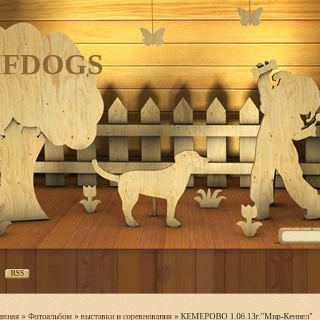
IFDOGS
RSS
авная
»
Фотоальбом
»
выставки и соревнования
» КЕМЕРОВО 1.06.13г."Мир-Кеннел"