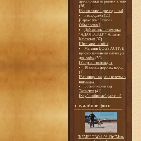
дрессировки на разных этапах
(36)
[
Воспитание и дрессировка
]
Распродажа
(11)
[
Барахолка / Разное /
Объявления
]
Доберманы питомника
"АДАЛ ЭСКЕР " Алматы
Казахстан
(37)
[
Питомники собак
]
Магазин DOGS ACTIVE
профессиональная амуниция
для собак
(50)
[
Услуги и зоотовары
]
10 самых дорогих пород
(1)
[
Разговоры на разные темы о
питомцах
]
Ботанический сад
Ташкента
(41)
[
Клуб любителей растений
]
случайное фото
[
КЕМЕРОВО 1.06.13г."Мир-