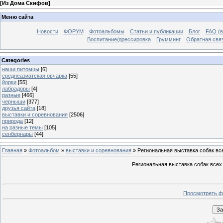
[
Из Дома Скифов
]
Меню сайта
Новости
ФОРУМ
Фотоальбомы
Статьи и публикации
Блог
FAQ (в
Воспитание/дрессировка
Грумминг
Обратная свя
Categories
наши питомцы
[6]
среднеазиатская овчарка
[55]
йорки
[55]
лабрадоры
[4]
разные
[466]
черныши
[377]
друзья сайта
[18]
выставки и соревнования
[2506]
природа
[12]
на разные темы
[105]
сенбернары
[44]
Главная
»
Фотоальбом
»
выставки и соревнования
» Региональная выставка собак в
Региональная выставка собак всех
Просмотреть ф