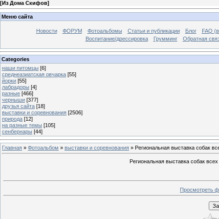
[
Из Дома Скифов
]
Меню сайта
Новости
ФОРУМ
Фотоальбомы
Статьи и публикации
Блог
FAQ (в
Воспитание/дрессировка
Грумминг
Обратная свя
Categories
наши питомцы
[6]
среднеазиатская овчарка
[55]
йорки
[55]
лабрадоры
[4]
разные
[466]
черныши
[377]
друзья сайта
[18]
выставки и соревнования
[2506]
природа
[12]
на разные темы
[105]
сенбернары
[44]
Главная
»
Фотоальбом
»
выставки и соревнования
» Региональная выставка собак в
Региональная выставка собак всех
Просмотреть ф