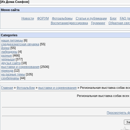
[
Из Дома Скифов
]
Меню сайта
Новости
ФОРУМ
Фотоальбомы
Статьи и публикации
Блог
FAQ (в
Воспитание/дрессировка
Грумминг
Обратная свя
Categories
наши питомцы
[6]
среднеазиатская овчарка
[55]
йорки
[55]
лабрадоры
[4]
разные
[466]
черныши
[377]
друзья сайта
[18]
выставки и соревнования
[2506]
природа
[12]
на разные темы
[105]
сенбернары
[44]
Главная
»
Фотоальбом
»
выставки и соревнования
» Региональная выставка собак в
Региональная выставка собак всех
Просмотреть ф