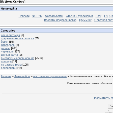
[
Из Дома Скифов
]
Меню сайта
Новости
ФОРУМ
Фотоальбомы
Статьи и публикации
Блог
FAQ (в
Воспитание/дрессировка
Грумминг
Обратная свя
Categories
наши питомцы
[6]
среднеазиатская овчарка
[55]
йорки
[55]
лабрадоры
[4]
разные
[466]
черныши
[377]
друзья сайта
[18]
выставки и соревнования
[2506]
природа
[12]
на разные темы
[105]
сенбернары
[44]
Главная
»
Фотоальбом
»
выставки и соревнования
» Региональная выставка собак в
Региональная выставка собак всех
Просмотреть ф