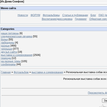
[
Из Дома Скифов
]
Меню сайта
Новости
ФОРУМ
Фотоальбомы
Статьи и публикации
Блог
FAQ (в
Воспитание/дрессировка
Грумминг
Обратная свя
Categories
наши питомцы
[6]
среднеазиатская овчарка
[55]
йорки
[55]
лабрадоры
[4]
разные
[466]
черныши
[377]
друзья сайта
[18]
выставки и соревнования
[2506]
природа
[12]
на разные темы
[105]
сенбернары
[44]
Главная
»
Фотоальбом
»
выставки и соревнования
» Региональная выставка собак в
Региональная выставка собак всех
Просмотреть ф