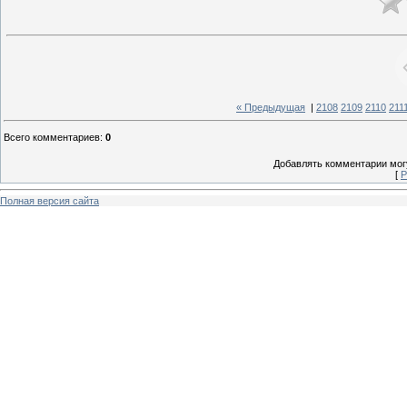
« Предыдущая
|
2108
2109
2110
211
Всего комментариев
:
0
Добавлять комментарии могу
[
Р
Полная версия сайта