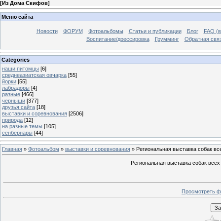
[
Из Дома Скифов
]
Меню сайта
Новости
ФОРУМ
Фотоальбомы
Статьи и публикации
Блог
FAQ (в
Воспитание/дрессировка
Грумминг
Обратная свя
Categories
наши питомцы
[6]
среднеазиатская овчарка
[55]
йорки
[55]
лабрадоры
[4]
разные
[466]
черныши
[377]
друзья сайта
[18]
выставки и соревнования
[2506]
природа
[12]
на разные темы
[105]
сенбернары
[44]
Главная
»
Фотоальбом
»
выставки и соревнования
» Региональная выставка собак в
Региональная выставка собак всех
Просмотреть ф