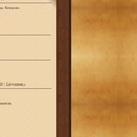
да. Кемерово.
60
|
Следующая »
ватели.