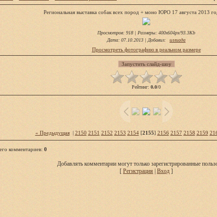
Региональная выставка собак всех пород + моно ЮРО 17 августа 2013 го
Просмотров
: 918 |
Размеры
: 400x604px/93.3Kb
Дата
: 07.10.2013 |
Добавил
:
иллиада
Просмотреть фотографию в реальном размере
Рейтинг
:
0.0
/
0
« Предыдущая
|
2150
2151
2152
2153
2154
[
2155
]
2156
2157
2158
2159
21
его комментариев
:
0
Добавлять комментарии могут только зарегистрированные пользо
[
Регистрация
|
Вход
]