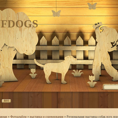
IFDOGS
RSS
авная
»
Фотоальбом
»
выставки и соревнования
» Региональная выставка собак всех п