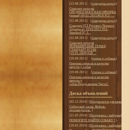
[23.08.2011]
[
стандарты пород
]
Стандарт породы
СРЕДНЕАЗИАТСКАЯ ОВЧАРКА
(новый) 09.02.2011/RUS FCI -...
[22.08.2011]
[
стандарты пород
]
Стандарт FCI Русского Черного
Терьера от 10/01/2011 FCI-
Standard N° 3...
[22.08.2011]
[
стандарты пород
]
Стандарт породы
ЙОРКШИРСКИЙ ТЕРЬЕР
СТАНДАРТ FCI 86
(19.05.2009)/GB ...
[20.08.2011]
[
статьи о собаках
]
Генетика окрасов и качества
шерсти у собак
[19.08.2011]
[
статьи о собаках
]
Генетика окрасов и качества
шерсти у
собак.Продолжение.Часть2.
Доска объявлений
[05.12.2016]
[
Предлагается для вязки
]
Сибирский хаски. Кобель-
производитель.
)
[21.03.2016]
[
Потерялись / найдены
]
ПОМОГИТЕ НАЙТИ СОБАКУ !
)
[20.03.2016]
[
Потерялись / найдены
]