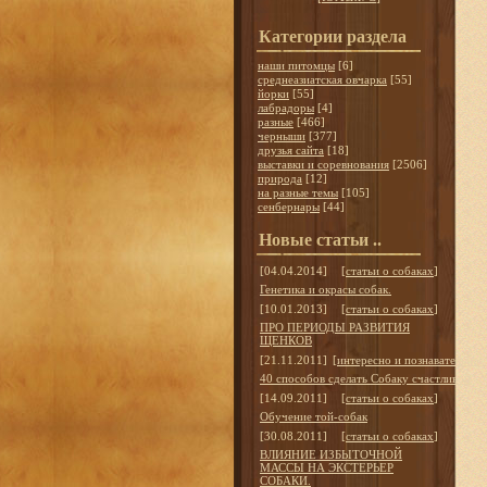
Категории раздела
наши питомцы
[6]
среднеазиатская овчарка
[55]
йорки
[55]
лабрадоры
[4]
разные
[466]
черныши
[377]
друзья сайта
[18]
выставки и соревнования
[2506]
природа
[12]
на разные темы
[105]
сенбернары
[44]
Новые статьи ..
[04.04.2014]
[
статьи о собаках
]
Генетика и окрасы собак.
[10.01.2013]
[
статьи о собаках
]
ПРО ПЕРИОДЫ РАЗВИТИЯ
ЩЕНКОВ
[21.11.2011]
[
интересно и познавательно
]
40 способов сделать Собаку счастливой
[14.09.2011]
[
статьи о собаках
]
Обучение той-собак
[30.08.2011]
[
статьи о собаках
]
ВЛИЯНИЕ ИЗБЫТОЧНОЙ
МАССЫ НА ЭКСТЕРЬЕР
СОБАКИ.