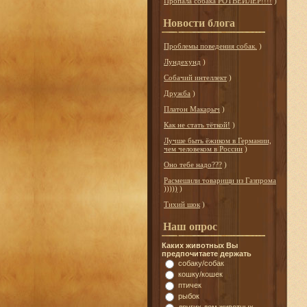
Пропала собака РОТВЕЙЛЕР!!!!
)
Новости блога
Проблемы поведения собак.
)
Лундехунд
)
Собачий интеллект
)
Дружба
)
Платон Макарыч
)
Как не стать тёткой!
)
Лучше быть ёжиком в Германии,
чем человеком в России
)
Оно тебе надо???
)
Расмешили товарищи из Газпрома
)))))
)
Тихий шок
)
Наш опрос
Каких животных Вы
предпочитаете держать
собаку/собак
кошку/кошек
птичек
рыбок