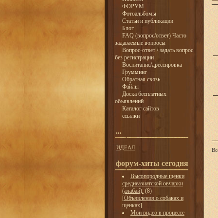
ФОРУМ
Фотоальбомы
Статьи и публикации
Блог
FAQ (вопрос/ответ) Часто
задаваемые вопросы
Вопрос-ответ / задать вопрос
без регистрации
Воспитание/дрессировка
Грумминг
Обратная связь
Файлы
Доска бесплатных
объявлений
Каталог сайтов
ссылки
...
ИДЕАЛ
Вс
форум-хиты сегодня
Высопородные щенки
среднеазиатской овчарки
(алабай).
(8)
[
Объявления о собаках и
щенках
]
Мои видео в процессе