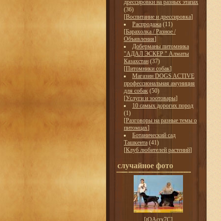
дрессировки на разных этапах
(36)
[
Воспитание и дрессировка
]
Распродажа
(11)
[
Барахолка / Разное /
Объявления
]
Доберманы питомника
"АДАЛ ЭСКЕР " Алматы
Казахстан
(37)
[
Питомники собак
]
Магазин DOGS ACTIVE
профессиональная амуниция
для собак
(50)
[
Услуги и зоотовары
]
10 самых дорогих пород
(1)
[
Разговоры на разные темы о
питомцах
]
Ботанический сад
Ташкента
(41)
[
Клуб любителей растений
]
случайное фото
[
tOAcrx7C
]