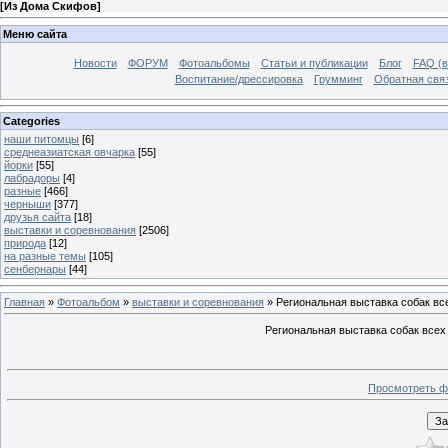
[
Из Дома Скифов
]
Меню сайта
Новости
ФОРУМ
Фотоальбомы
Статьи и публикации
Блог
FAQ (в
Воспитание/дрессировка
Грумминг
Обратная свя
Categories
наши питомцы
[6]
среднеазиатская овчарка
[55]
йорки
[55]
лабрадоры
[4]
разные
[466]
черныши
[377]
друзья сайта
[18]
выставки и соревнования
[2506]
природа
[12]
на разные темы
[105]
сенбернары
[44]
Главная
»
Фотоальбом
»
выставки и соревнования
» Региональная выставка собак в
Региональная выставка собак всех
Просмотреть ф