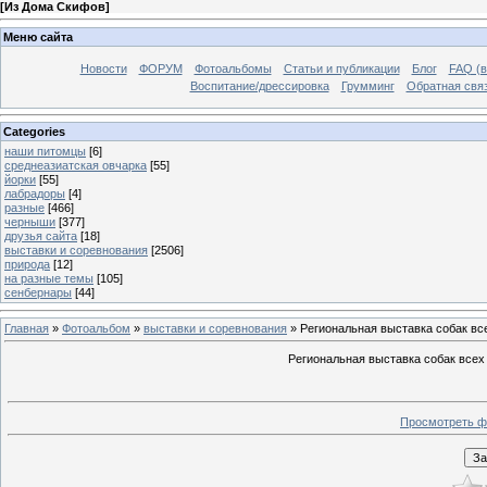
[
Из Дома Скифов
]
Меню сайта
Новости
ФОРУМ
Фотоальбомы
Статьи и публикации
Блог
FAQ (в
Воспитание/дрессировка
Грумминг
Обратная свя
Categories
наши питомцы
[6]
среднеазиатская овчарка
[55]
йорки
[55]
лабрадоры
[4]
разные
[466]
черныши
[377]
друзья сайта
[18]
выставки и соревнования
[2506]
природа
[12]
на разные темы
[105]
сенбернары
[44]
Главная
»
Фотоальбом
»
выставки и соревнования
» Региональная выставка собак в
Региональная выставка собак всех
Просмотреть ф