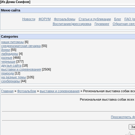
[
Из Дома Скифов
]
Меню сайта
Новости
ФОРУМ
Фотоальбомы
Статьи и публикации
Блог
FAQ (в
Воспитание/дрессировка
Грумминг
Обратная свя
Categories
наши питомцы
[6]
среднеазиатская овчарка
[55]
йорки
[55]
лабрадоры
[4]
разные
[466]
черныши
[377]
друзья сайта
[18]
выставки и соревнования
[2506]
природа
[12]
на разные темы
[105]
сенбернары
[44]
Главная
»
Фотоальбом
»
выставки и соревнования
» Региональная выставка собак в
Региональная выставка собак всех
Просмотреть ф