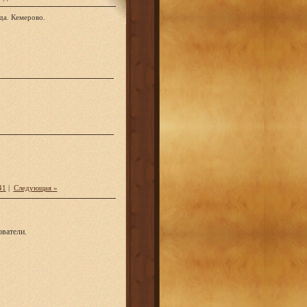
да. Кемерово.
41
|
Следующая »
ватели.