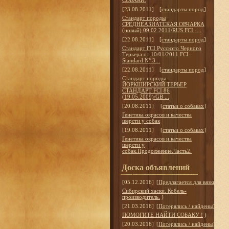
СОБАКИ.
[23.08.2011]
[
стандарты пород
]
Стандарт породы
СРЕДНЕАЗИАТСКАЯ ОВЧАРКА
(новый) 09.02.2011/RUS FCI -...
[22.08.2011]
[
стандарты пород
]
Стандарт FCI Русского Черного
Терьера от 10/01/2011 FCI-
Standard N° 3...
[22.08.2011]
[
стандарты пород
]
Стандарт породы
ЙОРКШИРСКИЙ ТЕРЬЕР
СТАНДАРТ FCI 86
(19.05.2009)/GB ...
[20.08.2011]
[
статьи о собаках
]
Генетика окрасов и качества
шерсти у собак
[19.08.2011]
[
статьи о собаках
]
Генетика окрасов и качества
шерсти у
собак.Продолжение.Часть2.
Доска объявлений
[05.12.2016]
[
Предлагается для вязки
]
Сибирский хаски. Кобель-
производитель.
)
[21.03.2016]
[
Потерялись / найдены
]
ПОМОГИТЕ НАЙТИ СОБАКУ !
)
[20.03.2016]
[
Потерялись / найдены
]