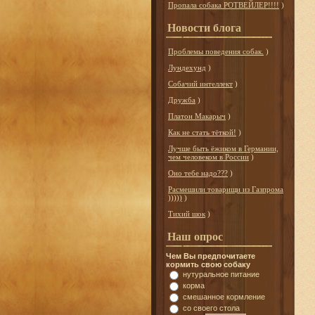
Пропала собака РОТВЕЙЛЕР!!!!
)
Новости блога
Проблемы поведения собак.
)
Лундехунд
)
Собачий интеллект
)
Дружба
)
Платон Макарыч
)
Как не стать тёткой!
)
Лучше быть ёжиком в Германии,
чем человеком в России
)
Оно тебе надо???
)
Расмешили товарищи из Газпрома
)))))
)
Тихий шок
)
Наш опрос
Чем Вы предпочитаете
кормить свою собаку
нутуральное питание
корма
смешанное кормление
со своего стола