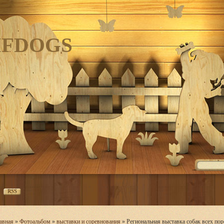
IFDOGS
RSS
авная
»
Фотоальбом
»
выставки и соревнования
» Региональная выставка собак всех п