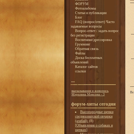
ФОРУМ
Фотоальбомы
Статьи и публикации
Блог
FAQ (вопрос/ответ) Часто
задаваемые вопросы
Вопрос-ответ / задать вопрос
без регистрации
Воспитание/дрессировка
Грумминг
Обратная связь
Файлы
Доска бесплатных
объявлений
Каталог сайтов
ссылки
...
высказывания и живопись
Вс
Мэрилина Мэнсона - 3
форум-хиты сегодня
Высопородные щенки
среднеазиатской овчарки
(алабай).
(8)
[
Объявления о собаках и
щенках
]