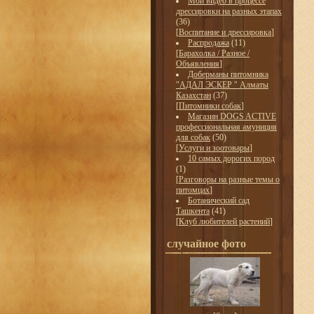
Мои видео в процессе
дрессировки на разных этапах
(36)
[
Воспитание и дрессировка
]
Распродажа
(11)
[
Барахолка / Разное /
Объявления
]
Доберманы питомника
"АДАЛ ЭСКЕР " Алматы
Казахстан
(37)
[
Питомники собак
]
Магазин DOGS ACTIVE
профессиональная амуниция
для собак
(50)
[
Услуги и зоотовары
]
10 самых дорогих пород
(1)
[
Разговоры на разные темы о
питомцах
]
Ботанический сад
Ташкента
(41)
[
Клуб любителей растений
]
случайное фото