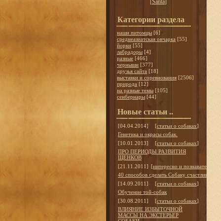
[
Santa
]
Категории раздела
наши питомцы
[6]
среднеазиатская овчарка
[55]
йорки
[55]
лабрадоры
[4]
разные
[466]
черныши
[377]
друзья сайта
[18]
выставки и соревнования
[2506]
природа
[12]
на разные темы
[105]
сенбернары
[44]
Новые статьи ..
[04.04.2014]
[
статьи о собаках
]
Генетика и окрасы собак.
[10.01.2013]
[
статьи о собаках
]
ПРО ПЕРИОДЫ РАЗВИТИЯ
ЩЕНКОВ
[21.11.2011]
[
интересно и познавательно
]
40 способов сделать Собаку счастливой
[14.09.2011]
[
статьи о собаках
]
Обучение той-собак
[30.08.2011]
[
статьи о собаках
]
ВЛИЯНИЕ ИЗБЫТОЧНОЙ
МАССЫ НА ЭКСТЕРЬЕР