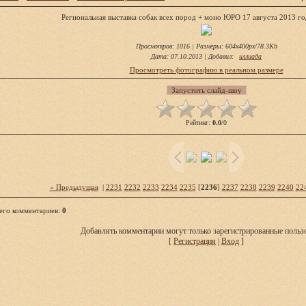
Региональная выставка собак всех пород + моно ЮРО 17 августа 2013 го
Просмотров
: 1016 |
Размеры
: 604x400px/78.3Kb
Дата
: 07.10.2013 |
Добавил
:
иллиада
Просмотреть фотографию в реальном размере
Рейтинг
:
0.0
/
0
« Предыдущая
|
2231
2232
2233
2234
2235
[
2236
]
2237
2238
2239
2240
22
его комментариев
:
0
Добавлять комментарии могут только зарегистрированные пользо
[
Регистрация
|
Вход
]