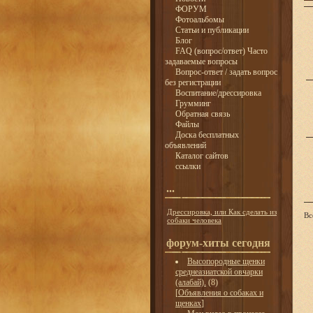
ФОРУМ
Фотоальбомы
Статьи и публикации
Блог
FAQ (вопрос/ответ) Часто
задаваемые вопросы
Вопрос-ответ / задать вопрос
без регистрации
Воспитание/дрессировка
Грумминг
Обратная связь
Файлы
Доска бесплатных
объявлений
Каталог сайтов
ссылки
...
Дрессировка, или Как сделать из
Вс
собаки человека
форум-хиты сегодня
Высопородные щенки
среднеазиатской овчарки
(алабай).
(8)
[
Объявления о собаках и
щенках
]