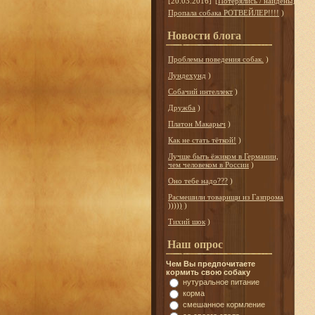
[20.03.2016]
[
Потерялись / найдены
]
Пропала собака РОТВЕЙЛЕР!!!!
)
Новости блога
Проблемы поведения собак.
)
Лундехунд
)
Собачий интеллект
)
Дружба
)
Платон Макарыч
)
Как не стать тёткой!
)
Лучше быть ёжиком в Германии,
чем человеком в России
)
Оно тебе надо???
)
Расмешили товарищи из Газпрома
)))))
)
Тихий шок
)
Наш опрос
Чем Вы предпочитаете
кормить свою собаку
нутуральное питание
корма
смешанное кормление