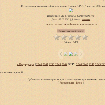
Региональная выставка собак всех пород + моно ЮРО 17 августа 2013 го
Просмотров
: 905 |
Размеры
: 400x604px/92.7Kb
Дата
: 07.10.2013 |
Добавил
:
иллиада
Просмотреть фотографию в реальном размере
Рейтинг
:
0.0
/
0
« Предыдущая
|
2240
2241
2242
2243
2244
[
2245
]
2246
2247
2248
2249
22
его комментариев
:
0
Добавлять комментарии могут только зарегистрированные пользо
[
Регистрация
|
Вход
]