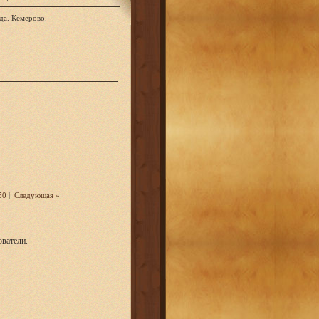
да. Кемерово.
50
|
Следующая »
ватели.