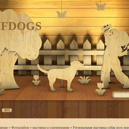
IFDOGS
RSS
авная
»
Фотоальбом
»
выставки и соревнования
» Региональная выставка собак всех п