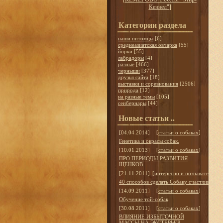
Кеннел"
]
Категории раздела
наши питомцы
[6]
среднеазиатская овчарка
[55]
йорки
[55]
лабрадоры
[4]
разные
[466]
черныши
[377]
друзья сайта
[18]
выставки и соревнования
[2506]
природа
[12]
на разные темы
[105]
сенбернары
[44]
Новые статьи ..
[04.04.2014]
[
статьи о собаках
]
Генетика и окрасы собак.
[10.01.2013]
[
статьи о собаках
]
ПРО ПЕРИОДЫ РАЗВИТИЯ
ЩЕНКОВ
[21.11.2011]
[
интересно и познавательно
]
40 способов сделать Собаку счастливой
[14.09.2011]
[
статьи о собаках
]
Обучение той-собак
[30.08.2011]
[
статьи о собаках
]
ВЛИЯНИЕ ИЗБЫТОЧНОЙ
МАССЫ НА ЭКСТЕРЬЕР