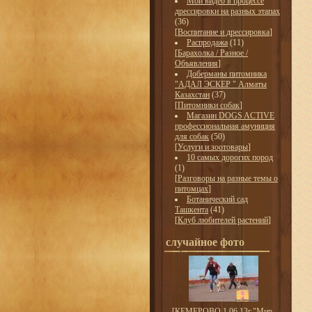
Мои видео в процессе
дрессировки на разных этапах
(36)
[
Воспитание и дрессировка
]
Распродажа
(11)
[
Барахолка / Разное /
Объявления
]
Доберманы питомника
"АДАЛ ЭСКЕР " Алматы
Казахстан
(37)
[
Питомники собак
]
Магазин DOGS ACTIVE
профессиональная амуниция
для собак
(50)
[
Услуги и зоотовары
]
10 самых дорогих пород
(1)
[
Разговоры на разные темы о
питомцах
]
Ботанический сад
Ташкента
(41)
[
Клуб любителей растений
]
случайное фото
[
КЕМЕРОВО 1.06.13г."Мир-