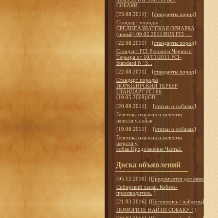
СОБАКИ.
[23.08.2011]
[
стандарты пород
]
Стандарт породы
СРЕДНЕАЗИАТСКАЯ ОВЧАРКА
(новый) 09.02.2011/RUS FCI -...
[22.08.2011]
[
стандарты пород
]
Стандарт FCI Русского Черного
Терьера от 10/01/2011 FCI-
Standard N° 3...
[22.08.2011]
[
стандарты пород
]
Стандарт породы
ЙОРКШИРСКИЙ ТЕРЬЕР
СТАНДАРТ FCI 86
(19.05.2009)/GB ...
[20.08.2011]
[
статьи о собаках
]
Генетика окрасов и качества
шерсти у собак
[19.08.2011]
[
статьи о собаках
]
Генетика окрасов и качества
шерсти у
собак.Продолжение.Часть2.
Доска объявлений
[05.12.2016]
[
Предлагается для вязки
]
Сибирский хаски. Кобель-
производитель.
)
[21.03.2016]
[
Потерялись / найдены
]
ПОМОГИТЕ НАЙТИ СОБАКУ !
)