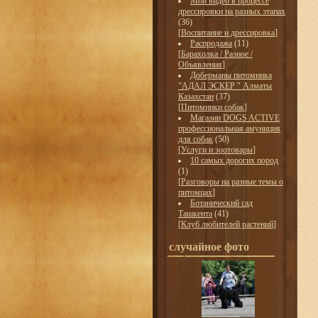
Мои видео в процессе
дрессировки на разных этапах
(36)
[
Воспитание и дрессировка
]
Распродажа
(11)
[
Барахолка / Разное /
Объявления
]
Доберманы питомника
"АДАЛ ЭСКЕР " Алматы
Казахстан
(37)
[
Питомники собак
]
Магазин DOGS ACTIVE
профессиональная амуниция
для собак
(50)
[
Услуги и зоотовары
]
10 самых дорогих пород
(1)
[
Разговоры на разные темы о
питомцах
]
Ботанический сад
Ташкента
(41)
[
Клуб любителей растений
]
случайное фото