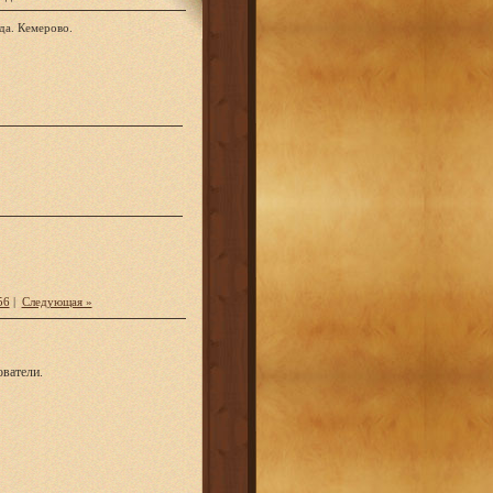
да. Кемерово.
56
|
Следующая »
ватели.