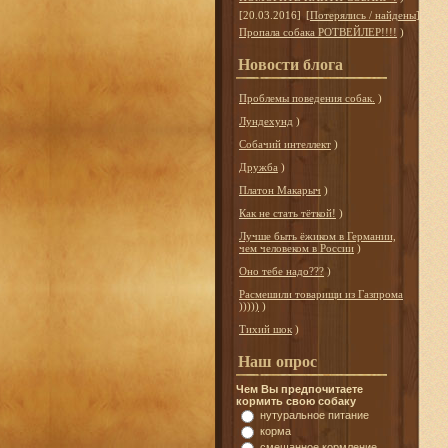
[20.03.2016]
[
Потерялись / найдены
]
Пропала собака РОТВЕЙЛЕР!!!!
)
Новости блога
Проблемы поведения собак.
)
Лундехунд
)
Собачий интеллект
)
Дружба
)
Платон Макарыч
)
Как не стать тёткой!
)
Лучше быть ёжиком в Германии,
чем человеком в России
)
Оно тебе надо???
)
Расмешили товарищи из Газпрома
)))))
)
Тихий шок
)
Наш опрос
Чем Вы предпочитаете
кормить свою собаку
нутуральное питание
корма
смешанное кормление