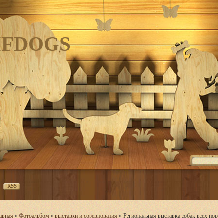
IFDOGS
RSS
авная
»
Фотоальбом
»
выставки и соревнования
» Региональная выставка собак всех п