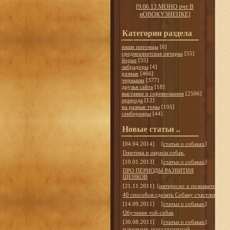
[
9.06.13.МОНО рчт В
нОВОКУЗНЕЦКЕ
]
Категории раздела
наши питомцы
[6]
среднеазиатская овчарка
[55]
йорки
[55]
лабрадоры
[4]
разные
[466]
черныши
[377]
друзья сайта
[18]
выставки и соревнования
[2506]
природа
[12]
на разные темы
[105]
сенбернары
[44]
Новые статьи ..
[04.04.2014]
[
статьи о собаках
]
Генетика и окрасы собак.
[10.01.2013]
[
статьи о собаках
]
ПРО ПЕРИОДЫ РАЗВИТИЯ
ЩЕНКОВ
[21.11.2011]
[
интересно и познавательно
]
40 способов сделать Собаку счастливой
[14.09.2011]
[
статьи о собаках
]
Обучение той-собак
[30.08.2011]
[
статьи о собаках
]