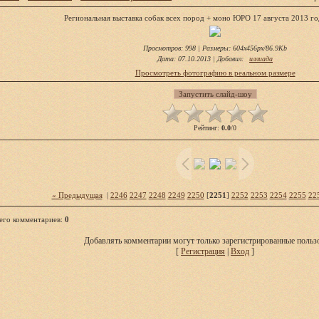
Региональная выставка собак всех пород + моно ЮРО 17 августа 2013 го
Просмотров
: 998 |
Размеры
: 604x456px/86.9Kb
Дата
: 07.10.2013 |
Добавил
:
иллиада
Просмотреть фотографию в реальном размере
Рейтинг
:
0.0
/
0
« Предыдущая
|
2246
2247
2248
2249
2250
[
2251
]
2252
2253
2254
2255
22
его комментариев
:
0
Добавлять комментарии могут только зарегистрированные пользо
[
Регистрация
|
Вход
]