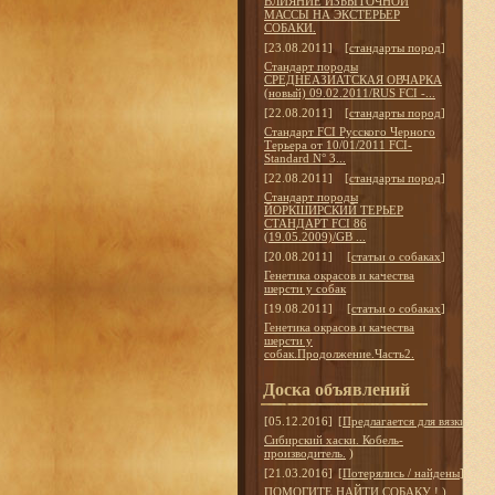
ВЛИЯНИЕ ИЗБЫТОЧНОЙ
МАССЫ НА ЭКСТЕРЬЕР
СОБАКИ.
[23.08.2011]
[
стандарты пород
]
Стандарт породы
СРЕДНЕАЗИАТСКАЯ ОВЧАРКА
(новый) 09.02.2011/RUS FCI -...
[22.08.2011]
[
стандарты пород
]
Стандарт FCI Русского Черного
Терьера от 10/01/2011 FCI-
Standard N° 3...
[22.08.2011]
[
стандарты пород
]
Стандарт породы
ЙОРКШИРСКИЙ ТЕРЬЕР
СТАНДАРТ FCI 86
(19.05.2009)/GB ...
[20.08.2011]
[
статьи о собаках
]
Генетика окрасов и качества
шерсти у собак
[19.08.2011]
[
статьи о собаках
]
Генетика окрасов и качества
шерсти у
собак.Продолжение.Часть2.
Доска объявлений
[05.12.2016]
[
Предлагается для вязки
]
Сибирский хаски. Кобель-
производитель.
)
[21.03.2016]
[
Потерялись / найдены
]
ПОМОГИТЕ НАЙТИ СОБАКУ !
)