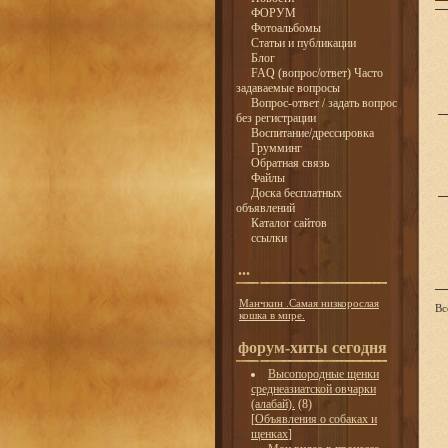
ФОРУМ
Фотоальбомы
Статьи и публикации
Блог
FAQ (вопрос/ответ) Часто
задаваемые вопросы
Вопрос-ответ / задать вопрос
без регистрации
Воспитание/дрессировка
Грумминг
Обратная связь
Файлы
Доска бесплатных
объявлений
Каталог сайтов
ссылки
...
Манчкин .Самая низкорослая
Вс
кошка в мире.
форум-хиты сегодня
Высопородные щенки
среднеазиатской овчарки
(алабай).
(8)
[
Объявления о собаках и
щенках
]