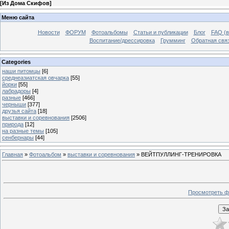
[
Из Дома Скифов
]
Меню сайта
Новости
ФОРУМ
Фотоальбомы
Статьи и публикации
Блог
FAQ (в
Воспитание/дрессировка
Грумминг
Обратная свя
Categories
наши питомцы
[6]
среднеазиатская овчарка
[55]
йорки
[55]
лабрадоры
[4]
разные
[466]
черныши
[377]
друзья сайта
[18]
выставки и соревнования
[2506]
природа
[12]
на разные темы
[105]
сенбернары
[44]
Главная
»
Фотоальбом
»
выставки и соревнования
» ВЕЙТПУЛЛИНГ-ТРЕНИРОВКА
Просмотреть ф