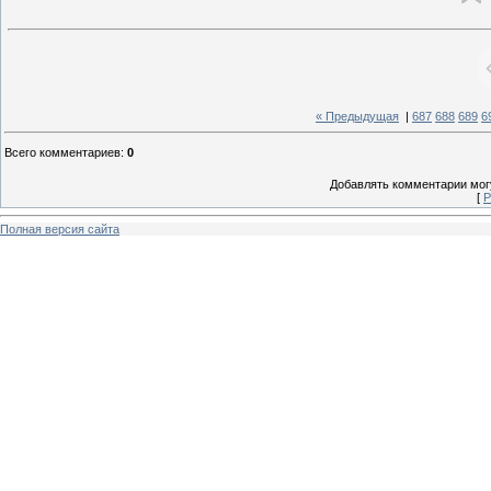
« Предыдущая
|
687
688
689
6
Всего комментариев
:
0
Добавлять комментарии могу
[
Р
Полная версия сайта