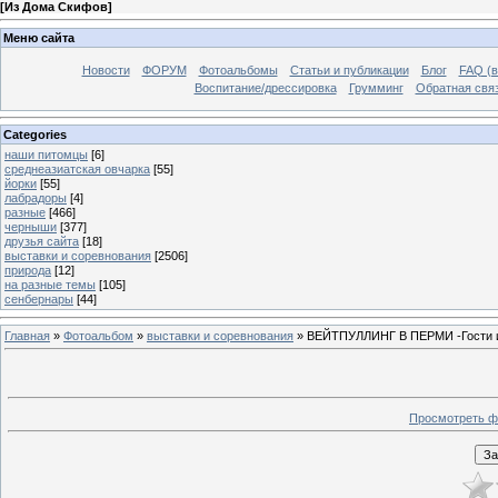
[
Из Дома Скифов
]
Меню сайта
Новости
ФОРУМ
Фотоальбомы
Статьи и публикации
Блог
FAQ (в
Воспитание/дрессировка
Грумминг
Обратная свя
Categories
наши питомцы
[6]
среднеазиатская овчарка
[55]
йорки
[55]
лабрадоры
[4]
разные
[466]
черныши
[377]
друзья сайта
[18]
выставки и соревнования
[2506]
природа
[12]
на разные темы
[105]
сенбернары
[44]
Главная
»
Фотоальбом
»
выставки и соревнования
» ВЕЙТПУЛЛИНГ В ПЕРМИ -Гости из
Просмотреть ф