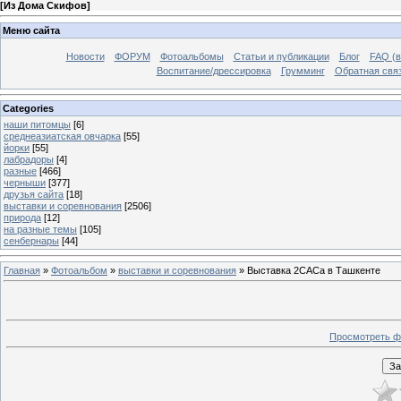
[
Из Дома Скифов
]
Меню сайта
Новости
ФОРУМ
Фотоальбомы
Статьи и публикации
Блог
FAQ (в
Воспитание/дрессировка
Грумминг
Обратная свя
Categories
наши питомцы
[6]
среднеазиатская овчарка
[55]
йорки
[55]
лабрадоры
[4]
разные
[466]
черныши
[377]
друзья сайта
[18]
выставки и соревнования
[2506]
природа
[12]
на разные темы
[105]
сенбернары
[44]
Главная
»
Фотоальбом
»
выставки и соревнования
» Выставка 2CACа в Ташкенте
Просмотреть ф