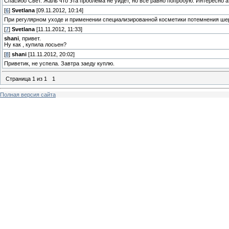
Спасибо Свет. Жаль что эта проблема не уйдет, но все равно попробую. Интересно 
[
6
]
Svetlana
[09.11.2012, 10:14]
При регулярном уходе и применении специализированной косметики потемнения ше
[
7
]
Svetlana
[11.11.2012, 11:33]
shani
, привет.
Ну как , купила лосьен?
[
8
]
shani
[11.11.2012, 20:02]
Приветик, не успела. Завтра заеду куплю.
Страница
1
из
1
1
Полная версия сайта