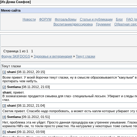
[
Из Дома Скифов
]
Меню сайта
Новости
ФОРУМ
Фотоальбомы
Статьи и публикации
Блог
FAQ (в
Воспитание/дрессировка
Грумминг
Обратная свя
Страница
1
из
1
1
Форум SKIFDOGS
»
Здоровье и ветеринария
»
Текут глазки
Текут глазки
[
1
]
shani
[08.11.2012, 20:15]
Всем привет. У моей йорочки текут глазки, ну в смысле образовываются "какульки" в
протирать чем нибуть.
[
2
]
Svetlana
[08.11.2012, 21:03]
shani
, привет.
В зоомагазинах продается смывка для глаз- специальный лосьен. Убирает и следы
глаз.
[
3
]
shani
[08.11.2012, 21:04]
Светик привет. Спасибо надо попробовать, а может есть капли которые убирают эту
[
4
]
Svetlana
[09.11.2012, 01:51]
Нет, проблема эта не уйдет. Просто данная процедура как утреннее умывание. Глазки 
кормила Hill's-ом, то текли просто ужастно. На натуралке у некоторых тоже сильно те
[
5
]
shani
[09.11.2012, 03:59]