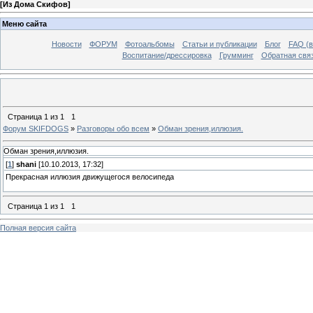
[
Из Дома Скифов
]
Меню сайта
Новости
ФОРУМ
Фотоальбомы
Статьи и публикации
Блог
FAQ (в
Воспитание/дрессировка
Грумминг
Обратная свя
Страница
1
из
1
1
Форум SKIFDOGS
»
Разговоры обо всем
»
Обман зрения,иллюзия.
Обман зрения,иллюзия.
[
1
]
shani
[10.10.2013, 17:32]
Прекрасная иллюзия движущегося велосипеда
Страница
1
из
1
1
Полная версия сайта