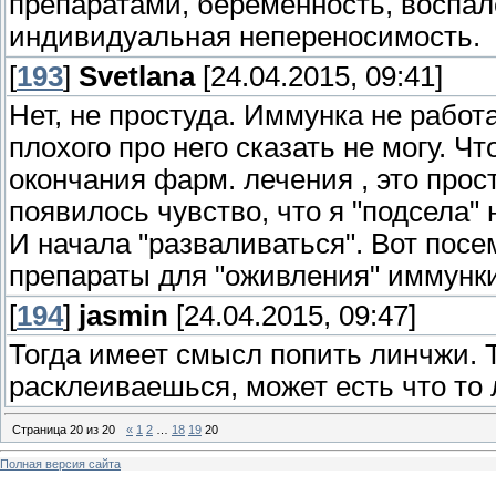
препаратами, беременность, воспал
индивидуальная непереносимость.
[
193
]
Svetlana
[24.04.2015, 09:41]
Нет, не простуда. Иммунка не работ
плохого про него сказать не могу. Ч
окончания фарм. лечения , это прост
появилось чувство, что я "подсела" 
И начала "разваливаться". Вот посе
препараты для "оживления" иммунки
[
194
]
jasmin
[24.04.2015, 09:47]
Тогда имеет смысл попить линчжи. 
расклеиваешься, может есть что то
Страница
20
из
20
«
1
2
…
18
19
20
Полная версия сайта