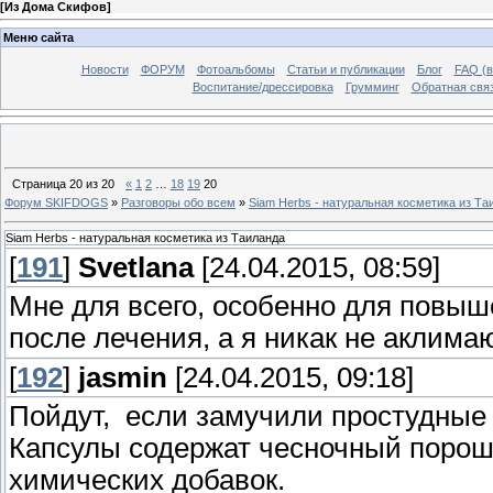
[
Из Дома Скифов
]
Меню сайта
Новости
ФОРУМ
Фотоальбомы
Статьи и публикации
Блог
FAQ (в
Воспитание/дрессировка
Грумминг
Обратная свя
Страница
20
из
20
«
1
2
…
18
19
20
Форум SKIFDOGS
»
Разговоры обо всем
»
Siam Herbs - натуральная косметика из Та
Siam Herbs - натуральная косметика из Таиланда
[
191
]
Svetlana
[24.04.2015, 08:59]
Мне для всего, особенно для повыш
после лечения, а я никак не аклима
[
192
]
jasmin
[24.04.2015, 09:18]
Пойдут, если замучили простудные
Капсулы содержат чесночный порошо
химических добавок.