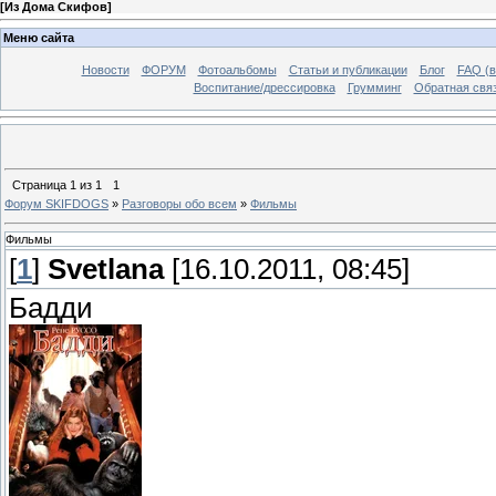
[
Из Дома Скифов
]
Меню сайта
Новости
ФОРУМ
Фотоальбомы
Статьи и публикации
Блог
FAQ (в
Воспитание/дрессировка
Грумминг
Обратная свя
Страница
1
из
1
1
Форум SKIFDOGS
»
Разговоры обо всем
»
Фильмы
Фильмы
[
1
]
Svetlana
[16.10.2011, 08:45]
Бадди