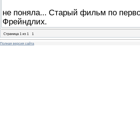
не поняла... Старый фильм по перв
Фрейндлих.
Страница
1
из
1
1
Полная версия сайта