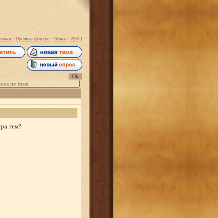
тники
·
Правила форума
·
Поиск
·
RSS
]
тра тем?