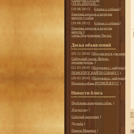
СТАНДАРТ FCI 86
(19.05.2009)/GB ...
[20.08.2011]
[
статьи о собаках
]
Генетика окрасов и качества
шерсти у собак
[19.08.2011]
[
статьи о собаках
]
Генетика окрасов и качества
шерсти у
собак.Продолжение.Часть2.
Доска объявлений
[05.12.2016]
[
Предлагается для вязки
]
Сибирский хаски. Кобель-
производитель.
)
[21.03.2016]
[
Потерялись / найдены
]
ПОМОГИТЕ НАЙТИ СОБАКУ !
)
[20.03.2016]
[
Потерялись / найдены
]
Пропала собака РОТВЕЙЛЕР!!!!
)
Новости блога
Проблемы поведения собак.
)
Лундехунд
)
Фо
Пр
Собачий интеллект
)
Дружба
)
С
Платон Макарыч
)