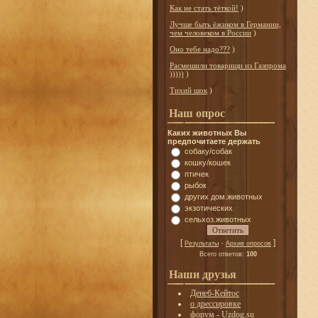
Как не стать тёткой!
)
Лучше быть ёжиком в Германии,
чем человеком в России
)
Оно тебе надо???
)
Расмешили товарищи из Газпрома
)))))
)
Тихий шок
)
Наш опрос
Каких животных Вы
предпочитаете держать
собаку/собак
кошку/кошек
птичек
рыбок
других дом.животных
экзотических
сельхоз.животных
[
·
]
Результаты
Архив опросов
Всего ответов:
100
Наши друзья
Денеб-Кейтос
о дрессировке
форум - Uzdog.su