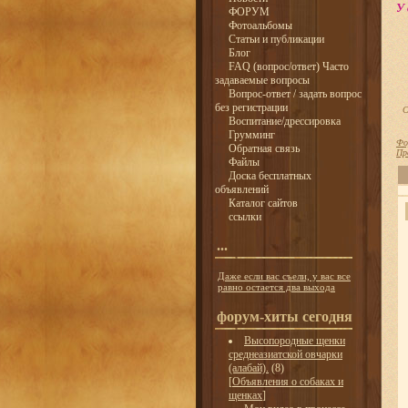
У 
ФОРУМ
Фотоальбомы
Статьи и публикации
Блог
FAQ (вопрос/ответ) Часто
задаваемые вопросы
Вопрос-ответ / задать вопрос
без регистрации
С
Воспитание/дрессировка
Грумминг
Фо
Обратная связь
Пр
Файлы
Доска бесплатных
объявлений
Каталог сайтов
ссылки
...
Даже если вас съели, у вас все
равно остается два выхода
форум-хиты сегодня
Высопородные щенки
среднеазиатской овчарки
(алабай).
(8)
[
Объявления о собаках и
щенках
]