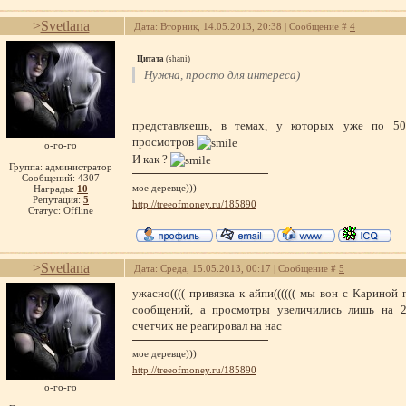
>
Svetlana
Дата: Вторник, 14.05.2013, 20:38 | Сообщение #
4
Цитата
(
shani
)
Нужна, просто для интереса)
представляешь, в темах, у которых уже по 50-1
просмотров
о-го-го
И как ?
Группа: администратор
Сообщений:
4307
мое деревце)))
Награды:
10
Репутация:
5
http://treeofmoney.ru/185890
Статус:
Offline
>
Svetlana
Дата: Среда, 15.05.2013, 00:17 | Сообщение #
5
ужасно(((( привязка к айпи(((((( мы вон с Кариной 
сообщений, а просмотры увеличились лишь на 2 
счетчик не реагировал на нас
мое деревце)))
http://treeofmoney.ru/185890
о-го-го