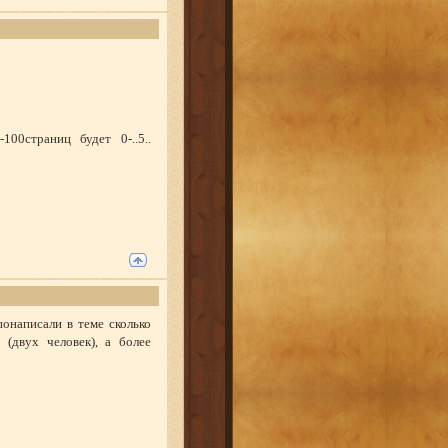
00страниц будет 0-..5..
понаписали в теме сколько
(двух человек), а более