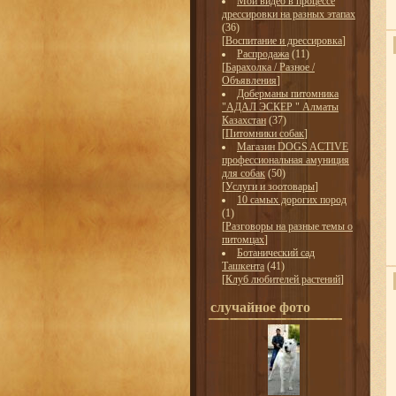
Мои видео в процессе
дрессировки на разных этапах
(36)
[
Воспитание и дрессировка
]
Распродажа
(11)
[
Барахолка / Разное /
Объявления
]
Доберманы питомника
"АДАЛ ЭСКЕР " Алматы
Казахстан
(37)
[
Питомники собак
]
Магазин DOGS ACTIVE
профессиональная амуниция
для собак
(50)
[
Услуги и зоотовары
]
10 самых дорогих пород
(1)
[
Разговоры на разные темы о
питомцах
]
Ботанический сад
Ташкента
(41)
[
Клуб любителей растений
]
случайное фото