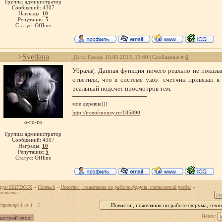
Группа: администратор
Сообщений:
4307
Награды:
10
Репутация:
5
Статус:
Offline
>
Svetlana
Дата: Среда, 15.05.2013, 13:49 | Сообщение #
6
Убрала(. Данная функция ничего реально не показы
ответили, что в системе укоз счетчик привязан 
реальный подсчет просмотров тем.
мое деревце)))
http://treeofmoney.ru/185890
о-го-го
Группа: администратор
Сообщений:
4307
Награды:
10
Репутация:
5
Статус:
Offline
рум SKIFDOGS
»
Главный
»
Новости , пожелания по работе форума, технический раздел
»
осмотры
траница
1
из
1
1
Поиск: