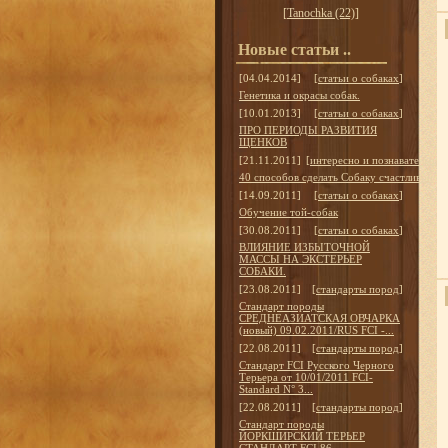
[
Tanochka (22)
]
Новые статьи ..
[04.04.2014]
[
статьи о собаках
]
Генетика и окрасы собак.
[10.01.2013]
[
статьи о собаках
]
ПРО ПЕРИОДЫ РАЗВИТИЯ
ЩЕНКОВ
[21.11.2011]
[
интересно и познавательно
]
40 способов сделать Собаку счастливой
[14.09.2011]
[
статьи о собаках
]
Обучение той-собак
[30.08.2011]
[
статьи о собаках
]
ВЛИЯНИЕ ИЗБЫТОЧНОЙ
МАССЫ НА ЭКСТЕРЬЕР
СОБАКИ.
[23.08.2011]
[
стандарты пород
]
Стандарт породы
СРЕДНЕАЗИАТСКАЯ ОВЧАРКА
(новый) 09.02.2011/RUS FCI -...
[22.08.2011]
[
стандарты пород
]
Стандарт FCI Русского Черного
Терьера от 10/01/2011 FCI-
Standard N° 3...
[22.08.2011]
[
стандарты пород
]
Стандарт породы
ЙОРКШИРСКИЙ ТЕРЬЕР