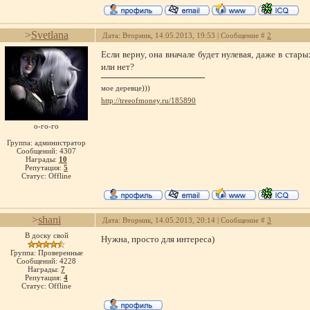
>
Svetlana
Дата: Вторник, 14.05.2013, 19:53 | Сообщение #
2
Если верну, она вначале будет нулевая, даже в старых
или нет?
мое деревце)))
http://treeofmoney.ru/185890
о-го-го
Группа: администратор
Сообщений:
4307
Награды:
10
Репутация:
5
Статус:
Offline
>
shani
Дата: Вторник, 14.05.2013, 20:14 | Сообщение #
3
В доску свой
Нужна, просто для интереса)
Группа: Проверенные
Сообщений:
4228
Награды:
7
Репутация:
4
Статус:
Offline