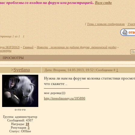
вас проблемы со входом на форум или регистрацией..
Вам сюда
[
Темы с новыми сообщениями
·
Учас
траница
1
из
1
1
рум SKIFDOGS
»
Главный
»
Новости , пожелания по работе форума, технический раздел
»
осмотры
ПРОСМОТРЫ
>
Svetlana
Дата: Вторник, 14.05.2013, 19:52 | Сообщение #
1
Нужна ли нам на форуме колонка статистики просмо
что скажете ..
мое деревце)))
http://treeofmoney.ru/185890
о-го-го
Группа: администратор
Сообщений:
4307
Награды:
10
Репутация:
5
Статус:
Offline