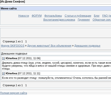
[
Из Дома Скифов
]
Меню сайта
Новости
ФОРУМ
Фотоальбомы
Статьи и публикации
Блог
FAQ (в
Воспитание/дрессировка
Грумминг
Обратная свя
Страница
1
из
1
1
Форум SKIFDOGS
»
Другие животные* Все объявления
»
Домашнее подворье
Домашнее подворье
[
1
]
ЮлиАна
[07.12.2011, 11:06]
Держать дома птицу (кур, уток, индеек, гусей, цесарок), конечно, если есть такая в
будете уверены, что яйца и мясо от вашей птицы свежие и здоровые. Про вкус даже
птицы.
[
2
]
ЮлиАна
[07.12.2011, 11:11]
Если кто-то разводит птицу- пожалуйста, откликнитесь! Очень хотелось бы ранней ве
Страница
1
из
1
1
Полная версия сайта