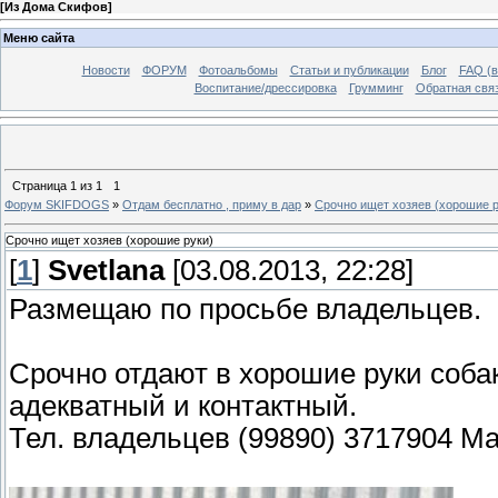
[
Из Дома Скифов
]
Меню сайта
Новости
ФОРУМ
Фотоальбомы
Статьи и публикации
Блог
FAQ (в
Воспитание/дрессировка
Грумминг
Обратная свя
Страница
1
из
1
1
Форум SKIFDOGS
»
Отдам бесплатно , приму в дар
»
Срочно ищет хозяев (хорошие р
Срочно ищет хозяев (хорошие руки)
[
1
]
Svetlana
[03.08.2013, 22:28]
Размещаю по просьбе владельцев.
Срочно отдают в хорошие руки собак
адекватный и контактный.
Тел. владельцев (99890) 3717904 Ма