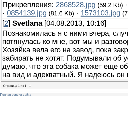
Прикрепления:
2868528.jpg
(59.2 Kb)
·
0854139.jpg
·
1573103.jpg
(81.6 Kb)
(7
[
2
]
Svetlana
[04.08.2013, 10:16]
Познакомилась я с ними вчера, слу
потянулась ко мне, вот мы и разго
Хозяйка вела его на завод, пока зак
забирать не хотят. Подумывали об у
думаю, что эта собака может еще об
на вид и адекватный. Я надеюсь он 
Страница
1
из
1
1
Полная версия сайта