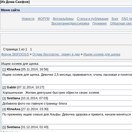
[
Из Дома Скифов
]
Меню сайта
Новости
ФОРУМ
Фотоальбомы
Статьи и публикации
Блог
FAQ (в
Воспитание/дрессировка
Грумминг
Обратная свя
Страница
1
из
1
1
Форум SKIFDOGS
»
Отдам бесплатно , приму в дар
»
Ищем хозяев для щенка
Ищем хозяев для щенка
[
1
]
ЮлиАна
[05.11.2014, 16:56]
Ищем хозяев для щенка. Девочке 2,5 месяца, прививается, очень ласковая и понят
[
2
]
Gabbi
[07.11.2014, 10:27]
Хорошенькая . Желаю девчушке быстрее обрести своих хозяев.
[
3
]
Svetlana
[10.11.2014, 07:03]
Добавила фото на главную страницу блога
[
4
]
ЮлиАна
[27.11.2014, 23:30]
По прежнему ищем семью для Альфы. Девочка здорова и привита, начали меняться 
[
5
]
Svetlana
[31.12.2014, 01:43]