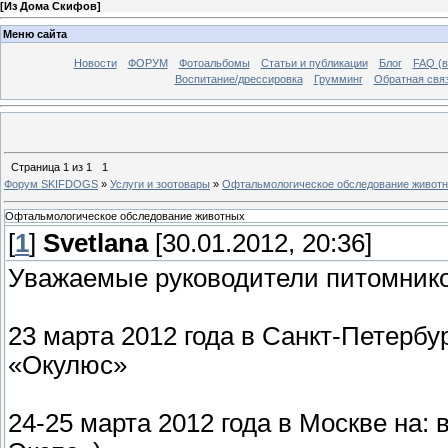
[
Из Дома Скифов
]
Меню сайта
Новости
ФОРУМ
Фотоальбомы
Статьи и публикации
Блог
FAQ (в
Воспитание/дрессировка
Грумминг
Обратная свя
Страница
1
из
1
1
Форум SKIFDOGS
»
Услуги и зоотовары
»
Офтальмологическое обследование живот
Офтальмологическое обследование животных
[
1
]
Svetlana
[30.01.2012, 20:36]
Уважаемые руководители питомнико
23 марта 2012 года в Санкт-Петерб
«Окулюс»
24-25 марта 2012 года в Москве на: 