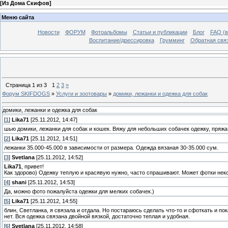
[
Из Дома Скифов
]
Меню сайта
Новости
ФОРУМ
Фотоальбомы
Статьи и публикации
Блог
FAQ (в
Воспитание/дрессировка
Грумминг
Обратная свя
Страница
1
из
3
1
2
3
»
Форум SKIFDOGS
»
Услуги и зоотовары
»
домики, лежанки и одежка для собак
домики, лежанки и одежка для собак
[
1
]
Lika71
[25.11.2012, 14:47]
шью домики, лежанки для собак и кошек. Вяжу для небольших собачек одежку, пряжа
[
2
]
Lika71
[25.11.2012, 14:51]
лежанки 35.000-45.000 в зависимости от размера. Одежда вязаная 30-35.000 сум.
[
3
]
Svetlana
[25.11.2012, 14:52]
Lika71
, привет!
Как здорово) Одежку теплую и красявую нужно, часто спрашивают. Может фотки не
[
4
]
shani
[25.11.2012, 14:53]
Да, можно фото пожалуйста одежки для мелких собачек.)
[
5
]
Lika71
[25.11.2012, 14:55]
блин, Светланка, я связала и отдала. Но постараюсь сделать что-то и сфоткать и пок
нет. Вся одежка связана двойной вязкой, достаточно теплая и удобная.
[
6
]
Svetlana
[25.11.2012, 14:58]