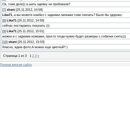
Ок, тоже дело)) а шить одежку не пробовала?
[
7
]
shani
[25.11.2012, 14:58]
Lika71
, а вы можете комбез с задними лапками тоже связать? Было бы здорово.
[
8
]
Lika71
[25.11.2012, 14:59]
сейчас постараюсь показать )))
[
9
]
Lika71
[25.11.2012, 15:01]
можно и с задними ножками, просто тогда нужно будет размеры с собачки снять)))
[
10
]
shani
[25.11.2012, 15:03]
Класно, ждем фото.А можно еще цветной? )
Страница
1
из
3
1
2
3
»
Полная версия сайта