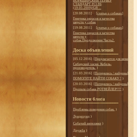
ЙОРКШИРСКИЙ ТЕРЬЕР
СТАНДАРТ FCI 86
(19.05.2009)/GB ...
[20.08.2011]
[
статьи о собаках
]
Генетика окрасов и качества
шерсти у собак
[19.08.2011]
[
статьи о собаках
]
Генетика окрасов и качества
шерсти у
собак.Продолжение.Часть2.
Доска объявлений
[05.12.2016]
[
Предлагается для вязки
]
Сибирский хаски. Кобель-
производитель.
)
[21.03.2016]
[
Потерялись / найдены
]
ПОМОГИТЕ НАЙТИ СОБАКУ !
)
[20.03.2016]
[
Потерялись / найдены
]
Пропала собака РОТВЕЙЛЕР!!!!
)
Новости блога
Проблемы поведения собак.
)
Лундехунд
)
Собачий интеллект
)
Дружба
)