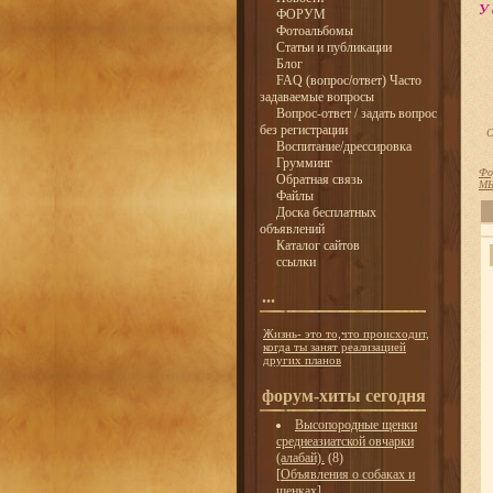
У 
ФОРУМ
Фотоальбомы
Статьи и публикации
Блог
FAQ (вопрос/ответ) Часто
задаваемые вопросы
Вопрос-ответ / задать вопрос
без регистрации
С
Воспитание/дрессировка
Грумминг
Фо
Обратная связь
М
Файлы
Доска бесплатных
объявлений
Каталог сайтов
ссылки
...
Жизнь- это то,что происходит,
когда ты занят реализацией
других планов
форум-хиты сегодня
Высопородные щенки
среднеазиатской овчарки
(алабай).
(8)
[
Объявления о собаках и
щенках
]