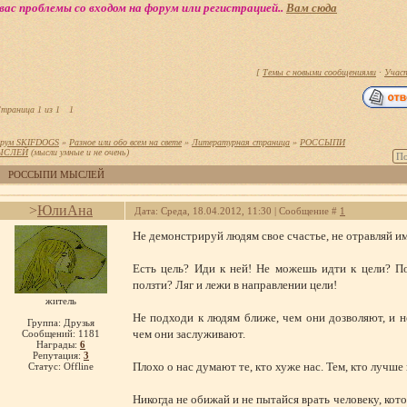
вас проблемы со входом на форум или регистрацией..
Вам сюда
[
Темы с новыми сообщениями
·
Учас
траница
1
из
1
1
рум SKIFDOGS
»
Разное или обо всем на свете
»
Литературная страница
»
РОССЫПИ
ЫСЛЕЙ
(мысли умные и не очень)
РОССЫПИ МЫСЛЕЙ
>
ЮлиАна
Дата: Среда, 18.04.2012, 11:30 | Сообщение #
1
Не демонстрируй людям свое счастье, не отравляй и
Есть цель? Иди к ней! Не можешь идти к цели? По
ползти? Ляг и лежи в направлении цели!
житель
Не подходи к людям ближе, чем они дозволяют, и н
Группа: Друзья
чем они заслуживают.
Сообщений:
1181
Награды:
6
Репутация:
3
Плохо о нас думают те, кто хуже нас. Тем, кто лучше н
Статус:
Offline
Никогда не обижай и не пытайся врать человеку, кото