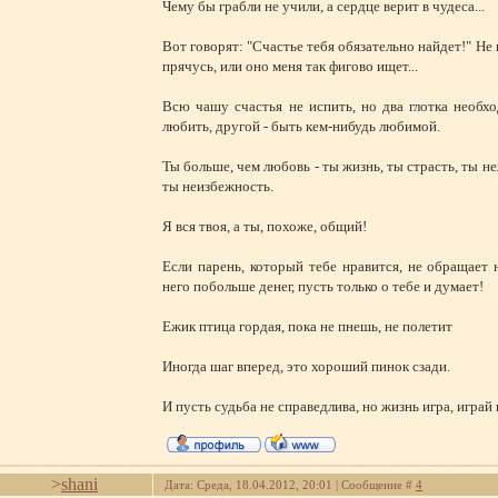
Чему бы грабли не учили, а сердце верит в чудеса...
Вот говорят: "Счастье тебя обязательно найдет!" Не 
прячусь, или оно меня так фигово ищет...
Всю чашу счастья не испить, но два глотка необхо
любить, другой - быть кем-нибудь любимой.
Ты больше, чем любовь - ты жизнь, ты страсть, ты не
ты неизбежность.
Я вся твоя, а ты, похоже, общий!
Если парень, который тебе нравится, не обращает 
него побольше денег, пусть только о тебе и думает!
Ежик птица гордая, пока не пнешь, не полетит
Иногда шаг вперед, это хороший пинок сзади.
И пусть судьба не справедлива, но жизнь игра, играй 
>
shani
Дата: Среда, 18.04.2012, 20:01 | Сообщение #
4