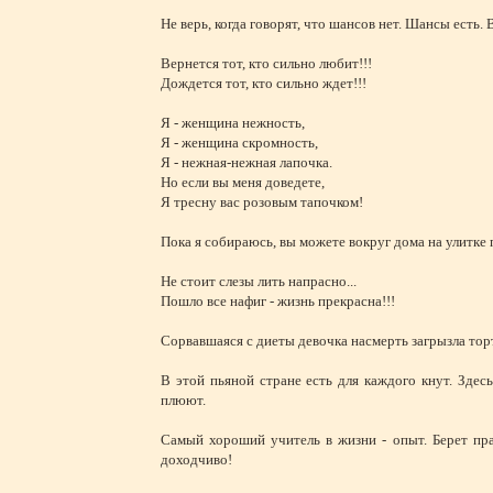
Не верь, когда говорят, что шансов нет. Шансы есть. 
Вернется тот, кто сильно любит!!!
Дождется тот, кто сильно ждет!!!
Я - женщина нежность,
Я - женщина скромность,
Я - нежная-нежная лапочка.
Но если вы меня доведете,
Я тресну вас розовым тапочком!
Пока я собираюсь, вы можете вокруг дома на улитке 
Не стоит слезы лить напрасно...
Пошло все нафиг - жизнь прекрасна!!!
Сорвавшаяся с диеты девочка насмерть загрызла торт
В этой пьяной стране есть для каждого кнут. Здес
плюют.
Самый хороший учитель в жизни - опыт. Берет пра
доходчиво!