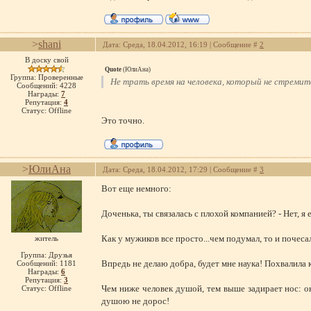
>
shani
Дата: Среда, 18.04.2012, 16:19 | Сообщение #
2
В доску свой
Quote
(
ЮлиАна
)
Группа: Проверенные
Не трать время на человека, который не стремитс
Сообщений:
4228
Награды:
7
Репутация:
4
Статус:
Offline
Это точно.
>
ЮлиАна
Дата: Среда, 18.04.2012, 17:29 | Сообщение #
3
Вот еще немного:
Доченька, ты связалась с плохой компанией? - Нет, я 
Как у мужиков все просто...чем подумал, то и почесал
житель
Группа: Друзья
Впредь не делаю добра, будет мне наука! Похвалила к
Сообщений:
1181
Награды:
6
Репутация:
3
Чем ниже человек душой, тем выше задирает нос: он
Статус:
Offline
душою не дорос!