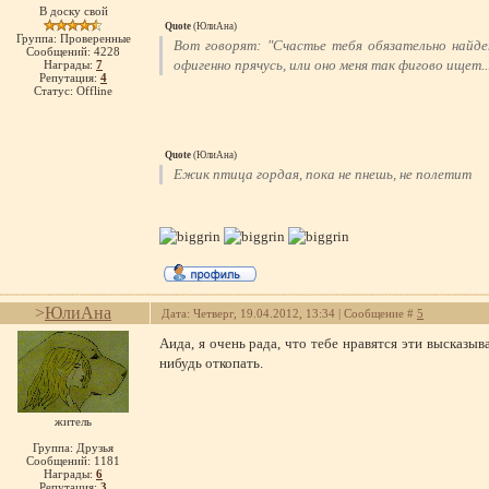
В доску свой
Quote
(
ЮлиАна
)
Группа: Проверенные
Вот говорят: "Счастье тебя обязательно найде
Сообщений:
4228
офигенно прячусь, или оно меня так фигово ищет..
Награды:
7
Репутация:
4
Статус:
Offline
Quote
(
ЮлиАна
)
Ежик птица гордая, пока не пнешь, не полетит
>
ЮлиАна
Дата: Четверг, 19.04.2012, 13:34 | Сообщение #
5
Аида, я очень рада, что тебе нравятся эти высказыв
нибудь откопать.
житель
Группа: Друзья
Сообщений:
1181
Награды:
6
Репутация:
3