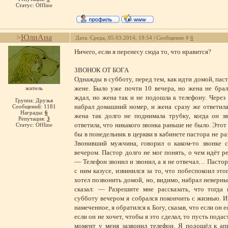
Статус:
Offline
>
ЮлиАна
Дата: Среда, 05.03.2014, 19:54 | Сообщение #
6
Ничего, если я перенесу сюда то, что нравится?
ЗВОНОК ОТ БОГА
Однажды в субботу, перед тем, как идти домой, пас
жене. Было уже почти 10 вечера, но жена не бра
житель
ждал, но жена так и не подошла к телефону. Через
Группа: Друзья
набрал домашний номер, и жена сразу же ответила
Сообщений:
1181
Награды:
6
жена так долго не поднимала трубку, когда он з
Репутация:
3
ответила, что никакого звонка раньше не было. Этот
Статус:
Offline
бы в понедельник в церкви в кабинете пастора не ра
Звонивший мужчина, говорил о каком-то звонке с
вечером. Пастор долго не мог понять, о чем идёт ре
— Телефон звонил и звонил, а я не отвечал… Пасто
с ним казусе, извинился за то, что побеспокоил это
хотел позвонить домой, но, видимо, набрал неверн
сказал: — Разрешите мне рассказать, что тогда 
субботу вечером я собрался покончить с жизнью. И
намеченное, я обратился к Богу, сказав, что если он 
если он не хочет, чтобы я это сделал, то пусть подаст
момент у меня зазвонил телефон. Я подошёл к ап