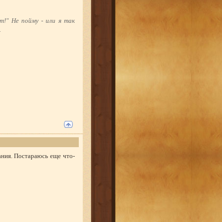
т!" Не пойму - или я так
.
ания. Постараюсь еще что-