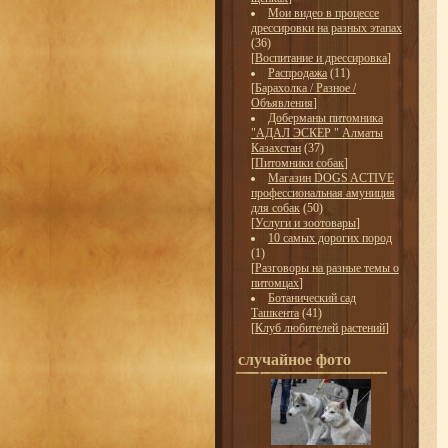
Мои видео в процессе
дрессировки на разных этапах
(36)
[
Воспитание и дрессировка
]
Распродажа
(11)
[
Барахолка / Разное /
Объявления
]
Доберманы питомника
"АДАЛ ЭСКЕР " Алматы
Казахстан
(37)
[
Питомники собак
]
Магазин DOGS ACTIVE
профессиональная амуниция
для собак
(50)
[
Услуги и зоотовары
]
10 самых дорогих пород
(1)
[
Разговоры на разные темы о
питомцах
]
Ботанический сад
Ташкента
(41)
[
Клуб любителей растений
]
случайное фото