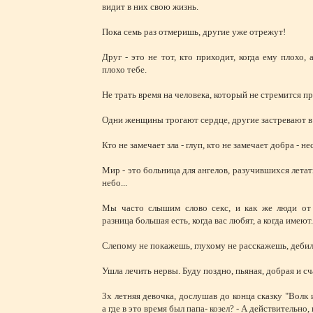
видит в них свою жизнь.
Пока семь раз отмеришь, другие уже отрежут!
Друг - это не тот, кто приходит, когда ему плохо, а
плохо тебе.
Не трать время на человека, который не стремится пр
Одни женщины трогают сердце, другие застревают в
Кто не замечает зла - глуп, кто не замечает добра - не
Мир - это больница для ангелов, разучившихся летат
небо...
Мы часто слышим слово секс, и как же люди от 
разница большая есть, когда вас любят, а когда имеют.
Слепому не покажешь, глухому не расскажешь, дебил
Ушла лечить нервы. Буду поздно, пьяная, добрая и сч
3х летняя девочка, дослушав до конца сказку "Волк 
а где в это время был папа- козел? - А действительно, 