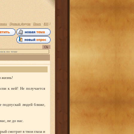
тники
·
Правила форума
·
Поиск
·
RSS
]
м жизнь!
лзи к ней! Не получается
е подпускай людей ближе,
ас, не до нас.
рый смотрит в твои глаза и