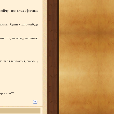
пойму - или я так офигенно
димы: Один - кого-нибудь
жность, ты воздуха глоток,
на тебя внимания, займи у
красиво!!!