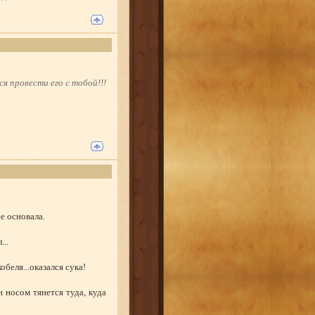
я провести его с тобой!!!
ее основала.
...
обеля...оказался сука!
 носом тянется туда, куда