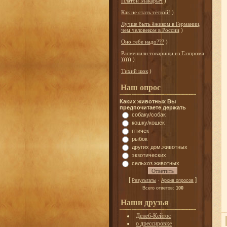
Платон Макарыч
)
Как не стать тёткой!
)
Лучше быть ёжиком в Германии,
чем человеком в России
)
Оно тебе надо???
)
Расмешили товарищи из Газпрома
)))))
)
Тихий шок
)
Наш опрос
Каких животных Вы
предпочитаете держать
собаку/собак
кошку/кошек
птичек
рыбок
других дом.животных
экзотических
сельхоз.животных
[
·
]
Результаты
Архив опросов
Всего ответов:
100
Наши друзья
Денеб-Кейтос
о дрессировке