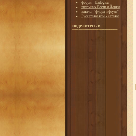
форум - Uzdog.su
питомник Вести и Йорки
каталог "флора и фауна"
Рускаталог.ком - каталог
поделитесь в