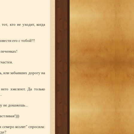
 тот, кто не уходит, когда
овести его с тобой!!!
 печенках!
счастен.
ь, или забывших дорогу на
него хмелеют. Да только
..
у не докажешь...
астливая!)))
и семеро козлят" спросила:
где?