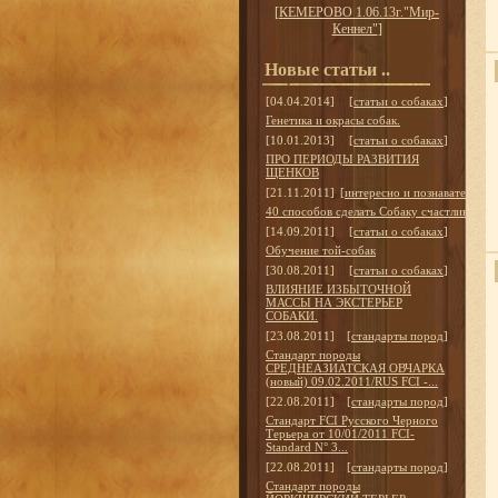
[
КЕМЕРОВО 1.06.13г."Мир-
Кеннел"
]
Новые статьи ..
[04.04.2014]
[
статьи о собаках
]
Генетика и окрасы собак.
[10.01.2013]
[
статьи о собаках
]
ПРО ПЕРИОДЫ РАЗВИТИЯ
ЩЕНКОВ
[21.11.2011]
[
интересно и познавательно
]
40 способов сделать Собаку счастливой
[14.09.2011]
[
статьи о собаках
]
Обучение той-собак
[30.08.2011]
[
статьи о собаках
]
ВЛИЯНИЕ ИЗБЫТОЧНОЙ
МАССЫ НА ЭКСТЕРЬЕР
СОБАКИ.
[23.08.2011]
[
стандарты пород
]
Стандарт породы
СРЕДНЕАЗИАТСКАЯ ОВЧАРКА
(новый) 09.02.2011/RUS FCI -...
[22.08.2011]
[
стандарты пород
]
Стандарт FCI Русского Черного
Терьера от 10/01/2011 FCI-
Standard N° 3...
[22.08.2011]
[
стандарты пород
]
Стандарт породы