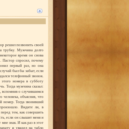
тор решил позвонить своей
ла трубку. Мужчина долго
 некоторое время он снова
. Пастор спросил, почему
вонил первый раз, но она
 случай был бы забыт, если
здался телефонный звонок.
 этого номера в субботу
чь. Тогда мужчина сказал:
р, вспомнив о случившимся
го человека, объяснив, что
ый номер. Тогда звонивший
произошло. Видите ли, в
 перед тем, как совершить
есть, если он слышит меня и
 мне знак. И как раз в этот
парату и увидел на табло