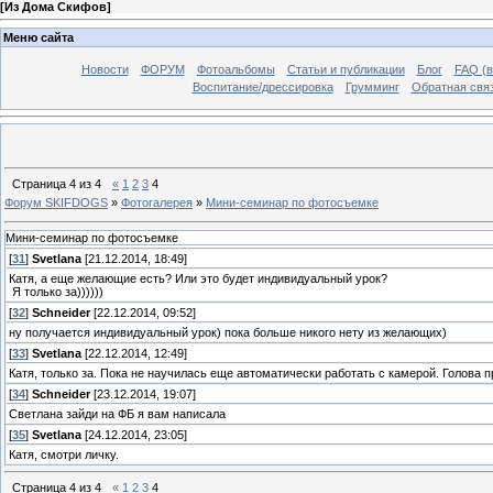
[
Из Дома Скифов
]
Меню сайта
Новости
ФОРУМ
Фотоальбомы
Статьи и публикации
Блог
FAQ (в
Воспитание/дрессировка
Грумминг
Обратная свя
Страница
4
из
4
«
1
2
3
4
Форум SKIFDOGS
»
Фотогалерея
»
Мини-семинар по фотосъемке
Мини-семинар по фотосъемке
[
31
]
Svetlana
[21.12.2014, 18:49]
Катя, а еще желающие есть? Или это будет индивидуальный урок?
Я только за))))))
[
32
]
Schneider
[22.12.2014, 09:52]
ну получается индивидуальный урок) пока больше никого нету из желающих)
[
33
]
Svetlana
[22.12.2014, 12:49]
Катя, только за. Пока не научилась еще автоматически работать с камерой. Голова п
[
34
]
Schneider
[23.12.2014, 19:07]
Светлана зайди на ФБ я вам написала
[
35
]
Svetlana
[24.12.2014, 23:05]
Катя, смотри личку.
Страница
4
из
4
«
1
2
3
4