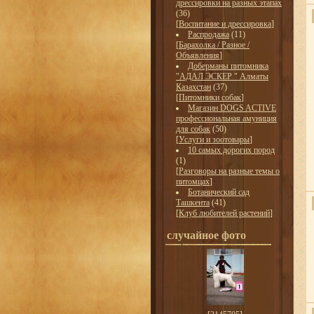
дрессировки на разных этапах
(36)
[
Воспитание и дрессировка
]
Распродажа
(11)
[
Барахолка / Разное /
Объявления
]
Доберманы питомника
"АДАЛ ЭСКЕР " Алматы
Казахстан
(37)
[
Питомники собак
]
Магазин DOGS ACTIVE
профессиональная амуниция
для собак
(50)
[
Услуги и зоотовары
]
10 самых дорогих пород
(1)
[
Разговоры на разные темы о
питомцах
]
Ботанический сад
Ташкента
(41)
[
Клуб любителей растений
]
случайное фото