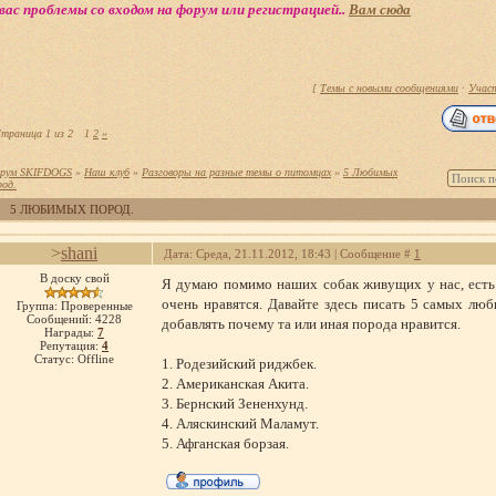
вас проблемы со входом на форум или регистрацией..
Вам сюда
[
Темы с новыми сообщениями
·
Учас
траница
1
из
2
1
2
»
рум SKIFDOGS
»
Наш клуб
»
Разговоры на разные темы о питомцах
»
5 Любимых
род.
5 ЛЮБИМЫХ ПОРОД.
>
shani
Дата: Среда, 21.11.2012, 18:43 | Сообщение #
1
В доску свой
Я думаю помимо наших собак живущих у нас, есть
очень нравятся. Давайте здесь писать 5 самых л
Группа: Проверенные
Сообщений:
4228
добавлять почему та или иная порода нравится.
Награды:
7
Репутация:
4
Статус:
Offline
1. Родезийский риджбек.
2. Американская Акита.
3. Бернский Зененхунд.
4. Аляскинский Маламут.
5. Афганская борзая.