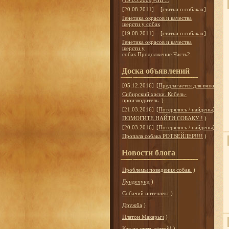
(19.05.2009)/GB ...
[20.08.2011]
[
статьи о собаках
]
Генетика окрасов и качества
шерсти у собак
[19.08.2011]
[
статьи о собаках
]
Генетика окрасов и качества
шерсти у
собак.Продолжение.Часть2.
Доска объявлений
[05.12.2016]
[
Предлагается для вязки
]
Сибирский хаски. Кобель-
производитель.
)
[21.03.2016]
[
Потерялись / найдены
]
ПОМОГИТЕ НАЙТИ СОБАКУ !
)
[20.03.2016]
[
Потерялись / найдены
]
Пропала собака РОТВЕЙЛЕР!!!!
)
Новости блога
Проблемы поведения собак.
)
Лундехунд
)
Собачий интеллект
)
Дружба
)
Платон Макарыч
)
Как не стать тёткой!
)