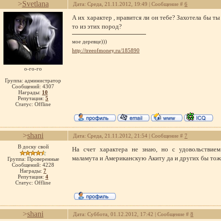
>
Svetlana
Дата: Среда, 21.11.2012, 19:49 | Сообщение #
6
А их характер , нравится ли он тебе? Захотела бы ты 
то из этих пород?
мое деревце)))
http://treeofmoney.ru/185890
о-го-го
Группа: администратор
Сообщений:
4307
Награды:
10
Репутация:
5
Статус:
Offline
>
shani
Дата: Среда, 21.11.2012, 21:54 | Сообщение #
7
В доску свой
На счет характера не знаю, но с удовольствием
маламута и Американскую Акиту да и других бы тож
Группа: Проверенные
Сообщений:
4228
Награды:
7
Репутация:
4
Статус:
Offline
>
shani
Дата: Суббота, 01.12.2012, 17:42 | Сообщение #
8