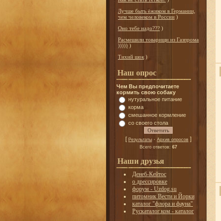
Лучше быть ёжиком в Германии,
чем человеком в России
)
Оно тебе надо???
)
Расмешили товарищи из Газпрома
)))))
)
Тихий шок
)
Наш опрос
Чем Вы предпочитаете
кормить свою собаку
нутуральное питание
корма
смешанное кормление
со своего стола
[
·
]
Результаты
Архив опросов
Всего ответов:
67
Наши друзья
Денеб-Кейтос
о дрессировке
форум - Uzdog.su
питомник Вести и Йорки
каталог "флора и фауна"
Рускаталог.ком - каталог