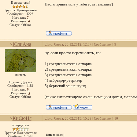
В доску свой
Настя приветик, а у тебя есть таковые?)
Группа: Проверенные
Сообщений:
4228
Награды:
7
Репутация:
4
Статус:
Offline
>
ЮлиАна
Дата: Среда, 26.12.2012, 12:37 | Сообщение #
9
ну, если просто перечислить, то:
1) среднеазиатская овчарка
2) среднеазиатская овчарка
3) среднеазиатская овчарка
житель
4) лабрадор-ретривер
Группа: Друзья
5) бернский зенненхунд
Сообщений:
1181
Награды:
6
Репутация:
3
(также симпатизирую очень немецким догам, мопсам
Статус:
Offline
>
КиСюНя
Дата: Среда, 20.02.2013, 15:29 | Сообщение #
10
созерцатель
..
Группа: Пользователи
Цитата
(
shani
)
Сообщений:
144