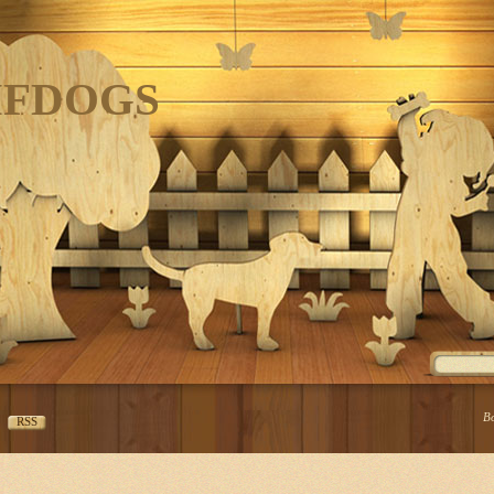
IFDOGS
В
RSS