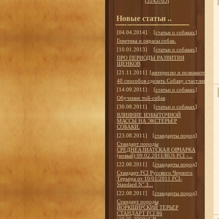
[
3145705
]
Новые статьи ..
[04.04.2014]
[
статьи о собаках
]
Генетика и окрасы собак.
[10.01.2013]
[
статьи о собаках
]
ПРО ПЕРИОДЫ РАЗВИТИЯ
ЩЕНКОВ
[21.11.2011]
[
интересно и познавательно
]
40 способов сделать Собаку счастливой
[14.09.2011]
[
статьи о собаках
]
Обучение той-собак
[30.08.2011]
[
статьи о собаках
]
ВЛИЯНИЕ ИЗБЫТОЧНОЙ
МАССЫ НА ЭКСТЕРЬЕР
СОБАКИ.
[23.08.2011]
[
стандарты пород
]
Стандарт породы
СРЕДНЕАЗИАТСКАЯ ОВЧАРКА
(новый) 09.02.2011/RUS FCI -...
[22.08.2011]
[
стандарты пород
]
Стандарт FCI Русского Черного
Терьера от 10/01/2011 FCI-
Standard N° 3...
[22.08.2011]
[
стандарты пород
]
Стандарт породы
ЙОРКШИРСКИЙ ТЕРЬЕР
СТАНДАРТ FCI 86