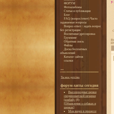
У 
ФОРУМ
Фотоальбомы
Статьи и публикации
Блог
FAQ (вопрос/ответ) Часто
задаваемые вопросы
Вопрос-ответ / задать вопрос
без регистрации
С
Воспитание/дрессировка
Грумминг
Фо
Обратная связь
по
Файлы
Доска бесплатных
объявлений
Каталог сайтов
ссылки
...
Ты мое детство
форум-хиты сегодня
Высопородные щенки
среднеазиатской овчарки
(алабай).
(8)
[
Объявления о собаках и
щенках
]
Мои видео в процессе