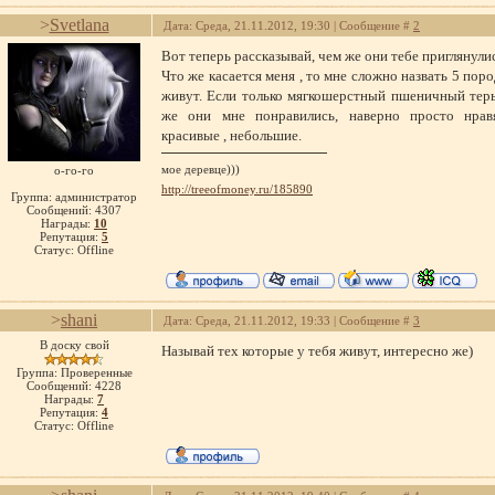
>
Svetlana
Дата: Среда, 21.11.2012, 19:30 | Сообщение #
2
Вот теперь рассказывай, чем же они тебе приглянули
Что же касается меня , то мне сложно назвать 5 пород
живут. Если только мягкошерстный пшеничный терь
же они мне понравились, наверно просто нравя
красивые , небольшие.
мое деревце)))
о-го-го
http://treeofmoney.ru/185890
Группа: администратор
Сообщений:
4307
Награды:
10
Репутация:
5
Статус:
Offline
>
shani
Дата: Среда, 21.11.2012, 19:33 | Сообщение #
3
В доску свой
Называй тех которые у тебя живут, интересно же)
Группа: Проверенные
Сообщений:
4228
Награды:
7
Репутация:
4
Статус:
Offline