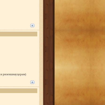
 и ризеншнауцерам)