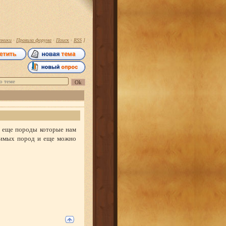
тники
·
Правила форума
·
Поиск
·
RSS
]
 еще породы которые нам
юбимых пород и еще можно