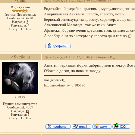
>
shani
Дата: Среда, 21.11.2012, 19:40 | Сообщение #
4
В доску свой
Родезийский риджбек- красивые, мускулистые, элега
Американская Акита- за шерсть, красоту, мощь.
Группа: Проверенные
Сообщений:
4228
Бернский зененхунд- за красоту, характер, а еще они
Награды:
7
Аляскинский Маламут - так же как и Акита.
Репутация:
4
Статус:
Offline
Афганская борзая- очень красивая, а как двигается с
А вообще они по экстерьеру красота да и только.)))
>
Svetlana
Дата: Среда, 21.11.2012, 19:46 | Сообщение #
5
Азиаты , черныши, йорки, лабры, ризен и кокер. Все
Обожаю догов, но пока не заведу.
мое деревце)))
http://treeofmoney.ru/185890
о-го-го
Группа: администратор
Сообщений:
4307
Награды:
10
Репутация:
5
Статус:
Offline