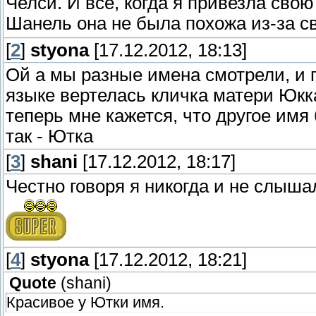
Челси. И все, когда я привезла свою
Шанель она не была похожа из-за с
[
2
]
styona
[17.12.2012, 18:13]
Ой а мы разные имена смотрели, и п
языке вертелась кличка матери Юкка
теперь мне кажется, что другое имя
так - Ютка
[
3
]
shani
[17.12.2012, 18:17]
Честно говоря я никогда и не слыша
[
4
]
styona
[17.12.2012, 18:21]
Quote
(
shani
)
Красивое у Ютки имя.