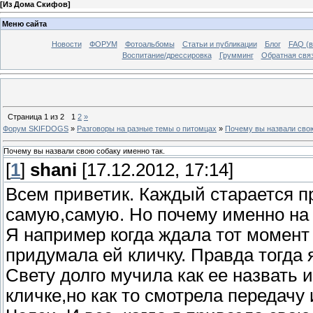
[
Из Дома Скифов
]
Меню сайта
Новости
ФОРУМ
Фотоальбомы
Статьи и публикации
Блог
FAQ (в
Воспитание/дрессировка
Грумминг
Обратная свя
Страница
1
из
2
1
2
»
Форум SKIFDOGS
»
Разговоры на разные темы о питомцах
»
Почему вы назвали свою
Почему вы назвали свою собаку именно так.
[
1
]
shani
[17.12.2012, 17:14]
Всем приветик. Каждый старается п
самую,самую. Но почему именно на 
Я например когда ждала тот момент
придумала ей кличку. Правда тогда 
Свету долго мучила как ее назвать 
кличке,но как то смотрела передачу