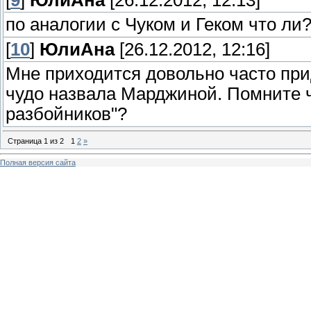
по аналогии с Чуком и Геком что ли
[
10
]
ЮлиАна
[26.12.2012, 12:16]
Мне приходится довольно часто пр
чудо назвала Марджиной. Помните ч
разбойников"?
Страница
1
из
2
1
2
»
Полная версия сайта