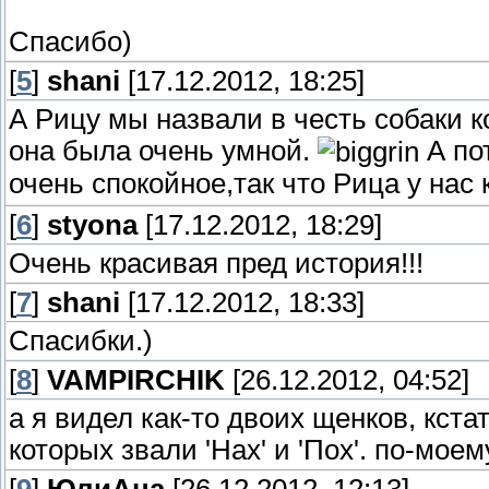
Спасибо)
[
5
]
shani
[17.12.2012, 18:25]
А Рицу мы назвали в честь собаки к
она была очень умной.
А пот
очень спокойное,так что Рица у нас 
[
6
]
styona
[17.12.2012, 18:29]
Очень красивая пред история!!!
[
7
]
shani
[17.12.2012, 18:33]
Спасибки.)
[
8
]
VAMPIRCHIK
[26.12.2012, 04:52]
а я видел как-то двоих щенков, кст
которых звали 'Нах' и 'Пох'. по-мое
[
9
]
ЮлиАна
[26.12.2012, 12:13]