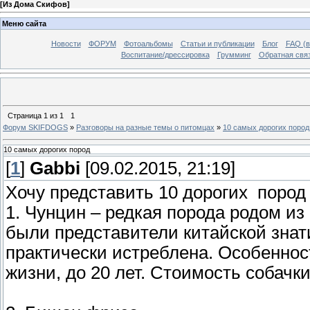
[
Из Дома Скифов
]
Меню сайта
Новости
ФОРУМ
Фотоальбомы
Статьи и публикации
Блог
FAQ (в
Воспитание/дрессировка
Грумминг
Обратная свя
Страница
1
из
1
1
Форум SKIFDOGS
»
Разговоры на разные темы о питомцах
»
10 самых дорогих пород
10 самых дорогих пород
[
1
]
Gabbi
[09.02.2015, 21:19]
Хочу представить 10 дорогих пород 
1. Чунцин – редкая порода родом из
были представители китайской знати
практически истреблена. Особеннос
жизни, до 20 лет. Стоимость собачки