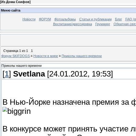
[
Из Дома Скифов
]
Меню сайта
Новости
ФОРУМ
Фотоальбомы
Статьи и публикации
Блог
FAQ (в
Воспитание/дрессировка
Грумминг
Обратная свя
Страница
1
из
1
1
Форум SKIFDOGS
»
Новости в мире
»
Приколы нашего времени
Приколы нашего времени
[
1
]
Svetlana
[24.01.2012, 19:53]
В Нью-Йорке назначена премия за 
В конкурсе может принять участие