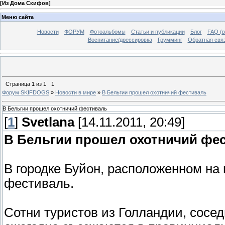
[
Из Дома Скифов
]
Меню сайта
Новости
ФОРУМ
Фотоальбомы
Статьи и публикации
Блог
FAQ (в
Воспитание/дрессировка
Грумминг
Обратная свя
Страница
1
из
1
1
Форум SKIFDOGS
»
Новости в мире
»
В Бельгии прошел охотничий фестиваль
В Бельгии прошел охотничий фестиваль
[
1
]
Svetlana
[14.11.2011, 20:49]
В Бельгии прошел охотничий фе
В городке Буйон, расположенном на
фестиваль.
Сотни туристов из Голландии, сос