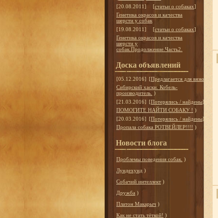
[20.08.2011]
[
статьи о собаках
]
Генетика окрасов и качества
шерсти у собак
[19.08.2011]
[
статьи о собаках
]
Генетика окрасов и качества
шерсти у
собак.Продолжение.Часть2.
Доска объявлений
[05.12.2016]
[
Предлагается для вязки
]
Сибирский хаски. Кобель-
производитель.
)
[21.03.2016]
[
Потерялись / найдены
]
ПОМОГИТЕ НАЙТИ СОБАКУ !
)
[20.03.2016]
[
Потерялись / найдены
]
Пропала собака РОТВЕЙЛЕР!!!!
)
Новости блога
Проблемы поведения собак.
)
Лундехунд
)
Собачий интеллект
)
Дружба
)
Платон Макарыч
)
Как не стать тёткой!
)