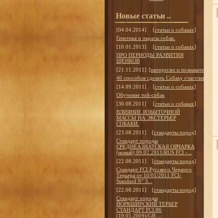
Новые статьи ..
[04.04.2014]
[
статьи о собаках
]
Генетика и окрасы собак.
[10.01.2013]
[
статьи о собаках
]
ПРО ПЕРИОДЫ РАЗВИТИЯ
ЩЕНКОВ
[21.11.2011]
[
интересно и познавательно
]
40 способов сделать Собаку счастливой
[14.09.2011]
[
статьи о собаках
]
Обучение той-собак
[30.08.2011]
[
статьи о собаках
]
ВЛИЯНИЕ ИЗБЫТОЧНОЙ
МАССЫ НА ЭКСТЕРЬЕР
СОБАКИ.
[23.08.2011]
[
стандарты пород
]
Стандарт породы
СРЕДНЕАЗИАТСКАЯ ОВЧАРКА
(новый) 09.02.2011/RUS FCI -...
[22.08.2011]
[
стандарты пород
]
Стандарт FCI Русского Черного
Терьера от 10/01/2011 FCI-
Standard N° 3...
[22.08.2011]
[
стандарты пород
]
Стандарт породы
ЙОРКШИРСКИЙ ТЕРЬЕР
СТАНДАРТ FCI 86
(19.05.2009)/GB ...