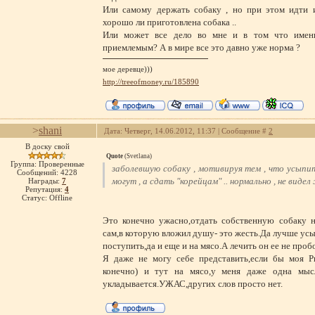
Или самому держать собаку , но при этом идти 
хорошо ли приготовлена собака ..
Или может все дело во мне и в том что имен
приемлемым? А в мире все это давно уже норма ?
мое деревце)))
http://treeofmoney.ru/185890
>
shani
Дата: Четверг, 14.06.2012, 11:37 | Сообщение #
2
В доску свой
Quote
(
Svetlana
)
Группа: Проверенные
заболевшую собаку , мотивируя тем , что усыпи
Сообщений:
4228
могут , а сдать "корейцам" .. нормально , не видел ж
Награды:
7
Репутация:
4
Статус:
Offline
Это конечно ужасно,отдать собственную собаку н
сам,в которую вложил душу- это жесть.Да лучше усы
поступить,да и еще и на мясо.А лечить он ее не проб
Я даже не могу себе представить,если бы моя Ри
конечно) и тут на мясо,у меня даже одна мыс
укладывается.УЖАС,других слов просто нет.