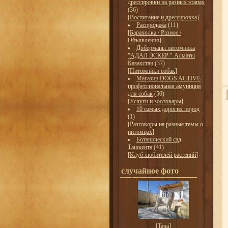
дрессировки на разных этапах
(36)
[
Воспитание и дрессировка
]
Распродажа
(11)
[
Барахолка / Разное /
Объявления
]
Доберманы питомника
"АДАЛ ЭСКЕР " Алматы
Казахстан
(37)
[
Питомники собак
]
Магазин DOGS ACTIVE
профессиональная амуниция
для собак
(50)
[
Услуги и зоотовары
]
10 самых дорогих пород
(1)
[
Разговоры на разные темы о
питомцах
]
Ботанический сад
Ташкента
(41)
[
Клуб любителей растений
]
случайное фото
[
Tana
]