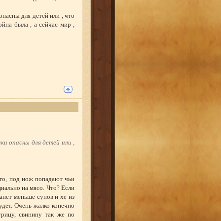
пасны для детей или , что
ойна была , а сейчас мир ,
ки опасны для детей или ,
его, под нож попадают чьи
ально на мясо. Что? Если
анет меньше супов и хе из
удет. Очень жалко конечно
урицу, свинину так же по