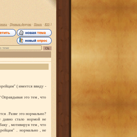
тники
·
Правила форума
·
Поиск
·
RSS
]
орейцам" ( имеется ввиду -
 Оправдывая это тем , что
тся . Разве это нормально?
е давно стало нормой не
аку , мотивируя тем , что
рейцам" .. нормально , не