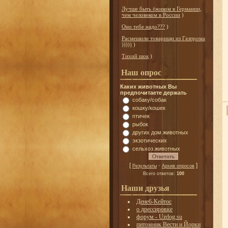
Лучше быть ёжиком в Германии,
чем человеком в России
)
Оно тебе надо???
)
Расмешили товарищи из Газпрома
)))))
)
Тихий шок
)
Наш опрос
Каких животных Вы
предпочитаете держать
собаку/собак
кошку/кошек
птичек
рыбок
других дом.животных
экзотических
сельхоз.животных
[
·
]
Результаты
Архив опросов
Всего ответов:
100
Наши друзья
Денеб-Кейтос
о дрессировке
форум - Uzdog.su
питомник Вести и Йорки