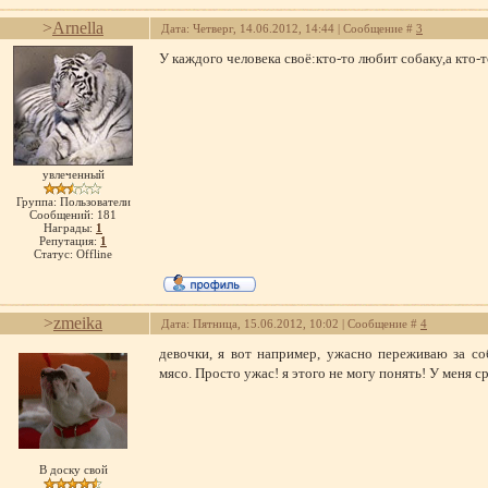
>
Arnella
Дата: Четверг, 14.06.2012, 14:44 | Сообщение #
3
У каждого человека своё:кто-то любит собаку,а кто-т
увлеченный
Группа: Пользователи
Сообщений:
181
Награды:
1
Репутация:
1
Статус:
Offline
>
zmeika
Дата: Пятница, 15.06.2012, 10:02 | Сообщение #
4
девочки, я вот например, ужасно переживаю за со
мясо. Просто ужас! я этого не могу понять! У меня 
В доску свой