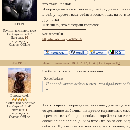
это стало нормой .
И оправдывают себя они тем , что бродячие собаки о
в войну переели всех собак и кошек . Так на то и в
другая жизнь .
о-го-го
Я не знаю , что с людьми творится
Группа: администратор
мое деревце)))
Сообщений:
4307
Награды:
10
http://treeofmoney.ru/185890
Репутация:
5
Статус:
Offline
>
styona
Дата: Понедельник, 18.06.2012, 16:40 | Сообщение #
7
Svetlana
, это точно, кошмар конечно.
Quote
(
Svetlana
)
И оправдывают себя они тем , что бродячие соба
ч
В доску свой
Группа: Проверенные
Так это просто оправдание, на самом деле чаще вс
Сообщений:
2941
Награды:
4
то домашние любимцы или просто выращенные специ
Репутация:
2
переловят всех бродячих собак, в корейских кафе ст
Статус:
Offline
собак??????????????Да ни за что! Это было есть и б
собачек. Ну сварите вы или зажарьте говядину, к