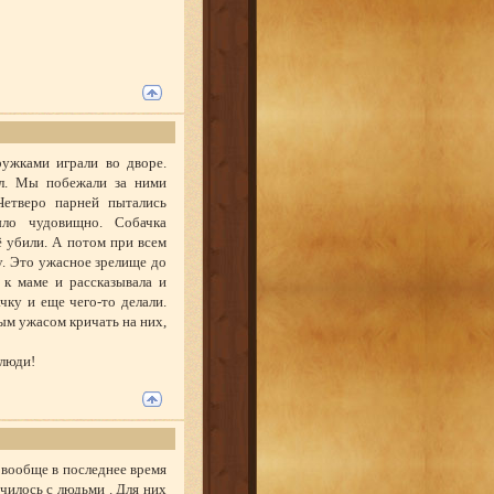
ружками играли во дворе.
ол. Мы побежали за ними
етверо парней пытались
ло чудовищно. Собачка
ё убили. А потом при всем
у. Это ужасное зрелище до
 к маме и рассказывала и
чку и еще чего-то делали.
ым ужасом кричать на них,
люди!
и вообще в последнее время
чилось с людьми . Для них