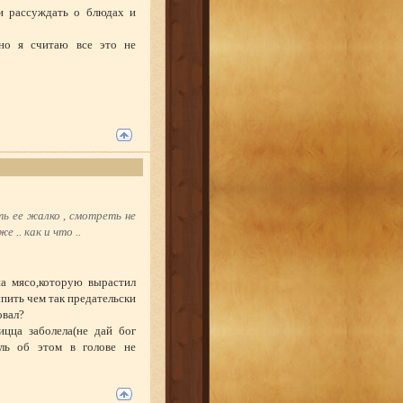
и рассуждать о блюдах и
но я считаю все это не
ть ее жалко , смотреть не
е .. как и что ..
а мясо,которую вырастил
пить чем так предательски
овал?
цца заболела(не дай бог
ль об этом в голове не