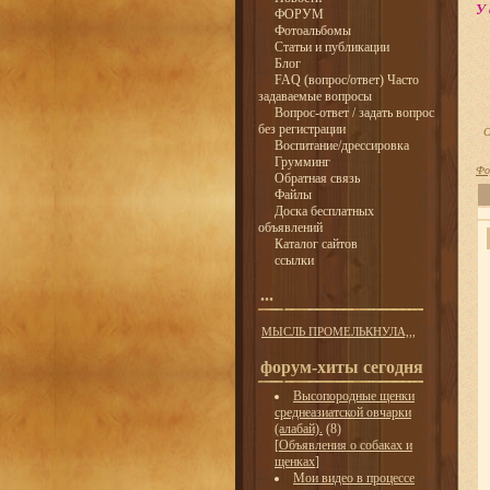
У 
ФОРУМ
Фотоальбомы
Статьи и публикации
Блог
FAQ (вопрос/ответ) Часто
задаваемые вопросы
Вопрос-ответ / задать вопрос
без регистрации
С
Воспитание/дрессировка
Грумминг
Фо
Обратная связь
Файлы
Доска бесплатных
объявлений
Каталог сайтов
ссылки
...
МЫСЛЬ ПРОМЕЛЬКНУЛА,,,
форум-хиты сегодня
Высопородные щенки
среднеазиатской овчарки
(алабай).
(8)
[
Объявления о собаках и
щенках
]
Мои видео в процессе