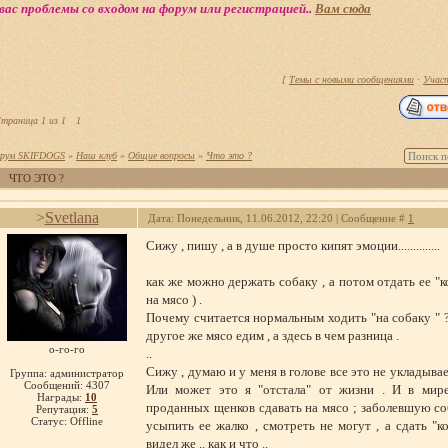
вас проблемы со входом на форум или регистрацией..
Вам сюда
[
Темы с новыми сообщениями
·
Учас
траница
1
из
1
1
рум SKIFDOGS
»
Наш клуб
»
Общие вопросы
»
Что это ?
ЧТО ЭТО ?
>
Svetlana
Дата: Понедельник, 11.06.2012, 22:20 | Сообщение #
1
Сижу , пишу , а в душе просто кипят эмоции..............
как же можно держать собаку , а потом отдать ее "к
на мясо ) .
Почему считается нормальным ходить "на собаку " ?
другое же мясо едим , а здесь в чем разница .
о-го-го
..
Сижу , думаю и у меня в голове все это не укладывае
Группа: администратор
Сообщений:
4307
Или может это я "отстала" от жизни . И в мир
Награды:
10
проданных щенков сдавать на мясо ; заболевшую соб
Репутация:
5
Статус:
Offline
усыпить ее жалко , смотреть не могут , а сдать "ко
видел же .. как и что ..