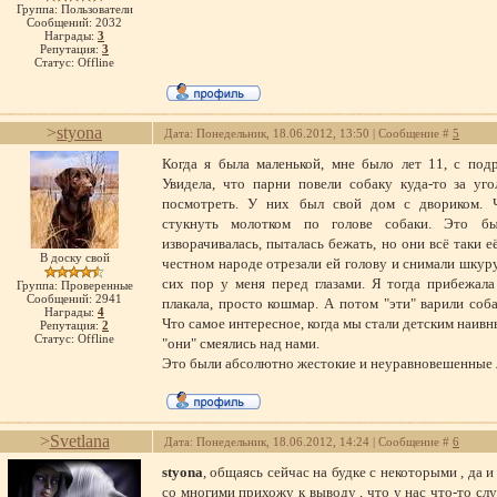
Группа: Пользователи
Сообщений:
2032
Награды:
3
Репутация:
3
Статус:
Offline
>
styona
Дата: Понедельник, 18.06.2012, 13:50 | Сообщение #
5
Когда я была маленькой, мне было лет 11, с под
Увидела, что парни повели собаку куда-то за уг
посмотреть. У них был свой дом с двориком. Ч
стукнуть молотком по голове собаки. Это бы
изворачивалась, пыталась бежать, но они всё таки е
В доску свой
честном народе отрезали ей голову и снимали шкур
сих пор у меня перед глазами. Я тогда прибежала
Группа: Проверенные
Сообщений:
2941
плакала, просто кошмар. А потом "эти" варили соба
Награды:
4
Что самое интересное, когда мы стали детским наивн
Репутация:
2
Статус:
Offline
"они" смеялись над нами.
Это были абсолютно жестокие и неуравновешенные 
>
Svetlana
Дата: Понедельник, 18.06.2012, 14:24 | Сообщение #
6
styona
, общаясь сейчас на будке с некоторыми , да 
со многими прихожу к выводу , что у нас что-то слу