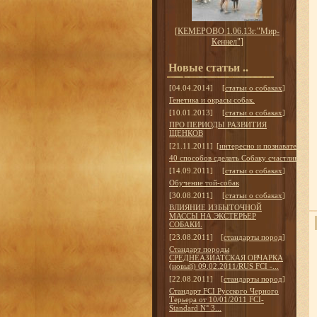
[
КЕМЕРОВО 1.06.13г."Мир-
Кеннел"
]
Новые статьи ..
[04.04.2014]
[
статьи о собаках
]
Генетика и окрасы собак.
[10.01.2013]
[
статьи о собаках
]
ПРО ПЕРИОДЫ РАЗВИТИЯ
ЩЕНКОВ
[21.11.2011]
[
интересно и познавательно
]
40 способов сделать Собаку счастливой
[14.09.2011]
[
статьи о собаках
]
Обучение той-собак
[30.08.2011]
[
статьи о собаках
]
ВЛИЯНИЕ ИЗБЫТОЧНОЙ
МАССЫ НА ЭКСТЕРЬЕР
СОБАКИ.
[23.08.2011]
[
стандарты пород
]
Стандарт породы
СРЕДНЕАЗИАТСКАЯ ОВЧАРКА
(новый) 09.02.2011/RUS FCI -...
[22.08.2011]
[
стандарты пород
]
Стандарт FCI Русского Черного
Терьера от 10/01/2011 FCI-
Standard N° 3...