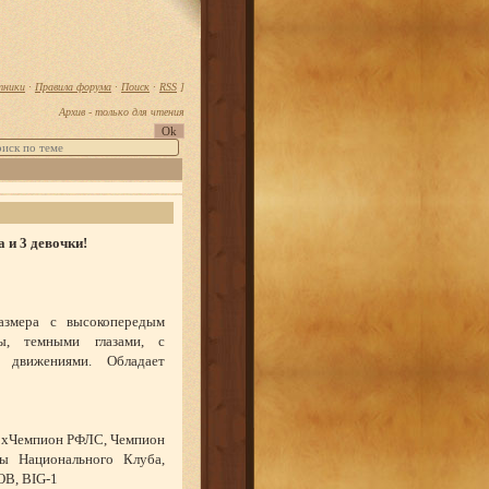
тники
·
Правила форума
·
Поиск
·
RSS
]
Архив - только для чтения
 и 3 девочки!
размера с высокопередым
ы, темными глазами, с
 движениями. Обладает
 2хЧемпион РФЛС, Чемпион
 Национального Клуба,
ОВ, BIG-1