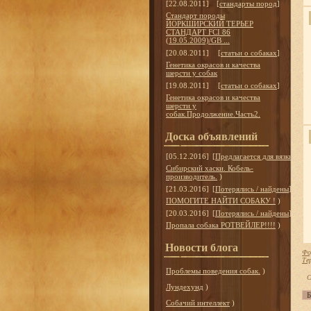
[22.08.2011]
[
стандарты пород
]
Стандарт породы
ЙОРКШИРСКИЙ ТЕРЬЕР
СТАНДАРТ FCI 86
(19.05.2009)/GB ...
[20.08.2011]
[
статьи о собаках
]
Генетика окрасов и качества
шерсти у собак
[19.08.2011]
[
статьи о собаках
]
Генетика окрасов и качества
шерсти у
собак.Продолжение.Часть2.
Доска объявлений
[05.12.2016]
[
Предлагается для вязки
]
Сибирский хаски. Кобель-
производитель.
)
[21.03.2016]
[
Потерялись / найдены
]
ПОМОГИТЕ НАЙТИ СОБАКУ !
)
[20.03.2016]
[
Потерялись / найдены
]
Пропала собака РОТВЕЙЛЕР!!!!
)
Новости блога
Фо
Те
Проблемы поведения собак.
)
С
Лундехунд
)
Собачий интеллект
)