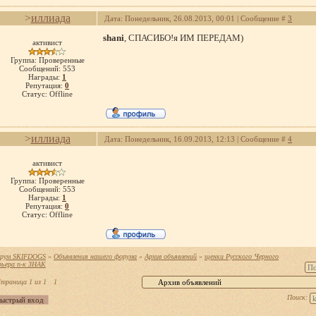
>
иллиада
Дата: Понедельник, 26.08.2013, 00:01 | Сообщение #
3
shani
, СПАСИБО!я ИМ ПЕРЕДАМ)
активист
Группа: Проверенные
Сообщений:
553
Награды:
1
Репутация:
0
Статус:
Offline
>
иллиада
Дата: Понедельник, 16.09.2013, 12:13 | Сообщение #
4
активист
Группа: Проверенные
Сообщений:
553
Награды:
1
Репутация:
0
Статус:
Offline
рум SKIFDOGS
»
Объявления нашего форума
»
Архив объявлений
»
щенки Русского Черного
рьера п-к ЗНАК
траница
1
из
1
1
Поиск: