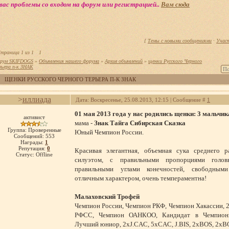
вас проблемы со входом на форум или регистрацией..
Вам сюда
[
Темы с новыми сообщениями
·
Учас
траница
1
из
1
1
рум SKIFDOGS
»
Объявления нашего форума
»
Архив объявлений
»
щенки Русского Черного
рьера п-к ЗНАК
ЩЕНКИ РУССКОГО ЧЕРНОГО ТЕРЬЕРА П-К ЗНАК
>
иллиада
Дата: Воскресенье, 25.08.2013, 12:15 | Сообщение #
1
01 мая 2013 года у нас родились щенки: 3 мальчика
активист
мама -
Знак Тайга Сибирская Сказка
Группа: Проверенные
Юный Чемпион России.
Сообщений:
553
Награды:
1
Репутация:
0
Красивая элегантная, объемная сука среднего 
Статус:
Offline
силуэтом, с правильными пропорциями голов
правильными углами конечностей, свободными
отличным характером, очень темпераментна!
Малаховский Трофей
Чемпион России, Чемпион РКФ, Чемпион Хакассии,
РФСС, Чемпион ОАНКОО, Кандидат в Чемпионы
Лучший юниор, 2хJ.CAC, 5хCAC, J.BIS, 2хBOS, 2хВ