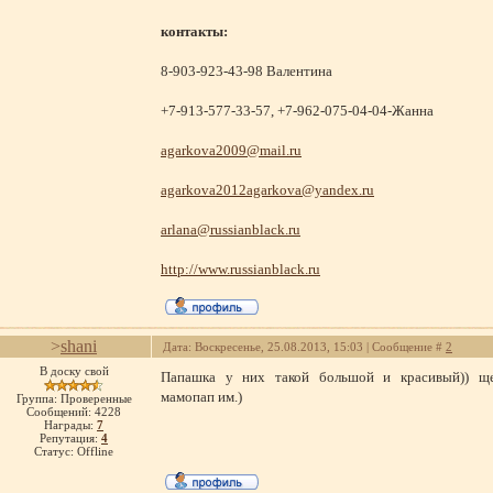
контакты:
8-903-923-43-98 Валентина
+7-913-577-33-57, +7-962-075-04-04-Жанна
agarkova2009@mail.ru
agarkova2012agarkova@yandex.ru
arlana@russianblack.ru
http://www.russianblack.ru
>
shani
Дата: Воскресенье, 25.08.2013, 15:03 | Сообщение #
2
В доску свой
Папашка у них такой большой и красивый)) ще
мамопап им.)
Группа: Проверенные
Сообщений:
4228
Награды:
7
Репутация:
4
Статус:
Offline