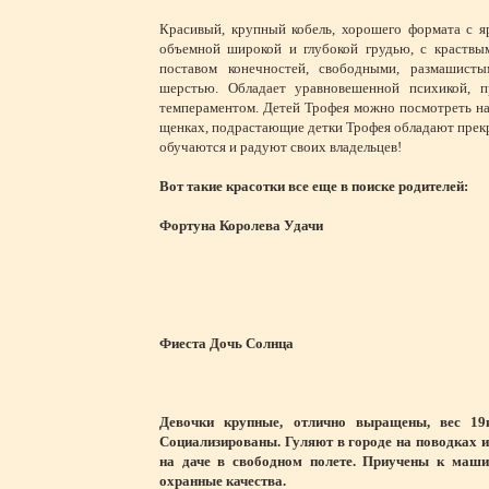
Красивый, крупный кобель, хорошего формата с я
объемной широкой и глубокой грудью, с краствы
поставом конечностей, свободными, размашисты
шерстью. Обладает уравновешенной психикой, п
темпераментом. Детей Трофея можно посмотреть на 
щенках, подрастающие детки Трофея обладают прекр
обучаются и радуют своих владельцев!
Вот такие красотки все еще в поиске родителей:
Фортуна Королева Удачи
Фиеста Дочь Солнца
Девочки крупные, отлично выращены, вес 19к
Социализированы. Гуляют в городе на поводках и
на даче в свободном полете. Приучены к маши
охранные качества.