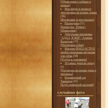
[
Объявления о собаках и
щенках
]
Мои видео в процессе
дрессировки на разных этапах
(36)
[
Воспитание и дрессировка
]
Распродажа
(11)
[
Барахолка / Разное /
Объявления
]
Доберманы питомника
"АДАЛ ЭСКЕР " Алматы
Казахстан
(37)
[
Питомники собак
]
Магазин DOGS ACTIVE
профессиональная амуниция
для собак
(50)
[
Услуги и зоотовары
]
10 самых дорогих пород
(1)
[
Разговоры на разные темы о
питомцах
]
Ботанический сад
Ташкента
(41)
[
Клуб любителей растений
]
случайное фото