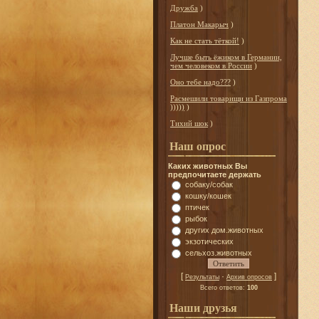
Дружба
)
Платон Макарыч
)
Как не стать тёткой!
)
Лучше быть ёжиком в Германии,
чем человеком в России
)
Оно тебе надо???
)
Расмешили товарищи из Газпрома
)))))
)
Тихий шок
)
Наш опрос
Каких животных Вы
предпочитаете держать
собаку/собак
кошку/кошек
птичек
рыбок
других дом.животных
экзотических
сельхоз.животных
[
·
]
Результаты
Архив опросов
Всего ответов:
100
Наши друзья