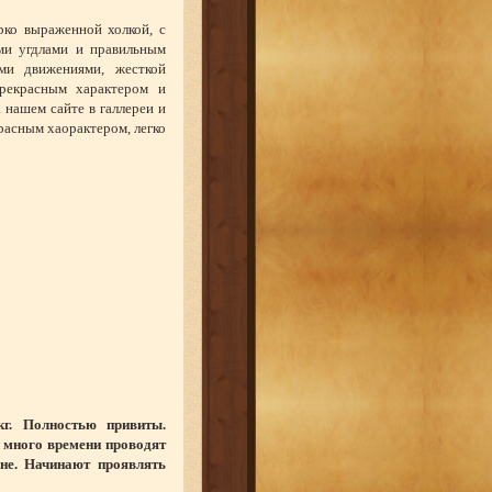
рко выраженной холкой, с
ми угдлами и правильным
ми движениями, жесткой
рекрасным характером и
нашем сайте в галлереи и
асным хаорактером, легко
г. Полностью привиты.
 много времени проводят
не. Начинают проявлять