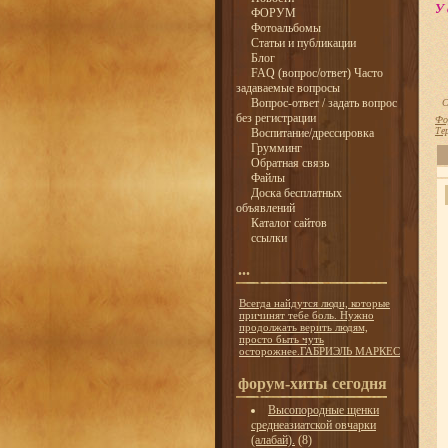
У 
ФОРУМ
Фотоальбомы
Статьи и публикации
Блог
FAQ (вопрос/ответ) Часто
задаваемые вопросы
Вопрос-ответ / задать вопрос
С
без регистрации
Фо
Те
Воспитание/дрессировка
Грумминг
Обратная связь
Файлы
Доска бесплатных
объявлений
Каталог сайтов
ссылки
...
Всегда найдутся люди, которые
причинят тебе боль. Нужно
продолжать верить людям,
просто быть чуть
осторожнее.ГАБРИЭЛЬ МАРКЕС
форум-хиты сегодня
Высопородные щенки
среднеазиатской овчарки
(алабай).
(8)