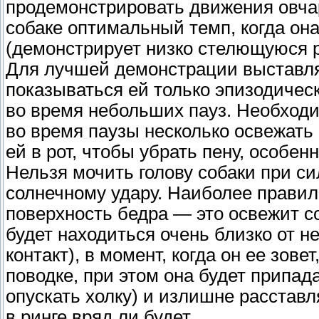
продемонстрировать движения овча
собаке оптимальный темп, когда она
(демонстрирует низко стелющуюся 
Для лучшей демонстрации выставл
показываться ей только эпизодическ
во время небольших пауз. Необходи
во время паузы несколько освежать
ей в рот, чтобы убрать пену, особен
Нельзя мочить голову собаки при с
солнечному удару. Наиболее прави
поверхность бедра — это освежит с
будет находиться очень близко от н
контакт), в момент, когда он ее зов
поводке, при этом она будет припад
опускать холку) и излишне расстав
в ринге вряд ли будет