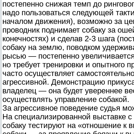
постепенно снижая темп до ринговог
надо пользоваться следующей тактик
началом движения), возможно за це
проводник поднимает собаку за ошей
конечностях) и сделав 2-3 шага (пос
собаку на землю, поводком удержива
рысью — постепенно увеличивается
но требует тренировки и опытного 
часто осуществляет самостоятельно
агрессивной. Демонстрацию прикуса
владелец — она будет увереннее вес
осуществлять управление собакой.
За агрессивное поведение судья мо
На специализированной выставке с 
собаку тестируют на «отношение к 
собаки — за проявление боязни к в