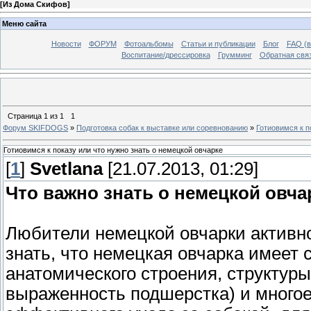
[
Из Дома Скифов
]
Меню сайта
Новости
ФОРУМ
Фотоальбомы
Статьи и публикации
Блог
FAQ (в
Воспитание/дрессировка
Грумминг
Обратная свя
Страница
1
из
1
1
Форум SKIFDOGS
»
Подготовка собак к выставке или соревнованию
»
Готиовимся к п
Готиовимся к показу или что нужно знать о немецкой овчарке
[
1
]
Svetlana
[21.07.2013, 01:29]
Что важно знать о немецкой овча
Любители немецкой овчарки активно
знать, что немецкая овчарка имеет
анатомического строения, структуры
выраженность подшерстка) и многое 