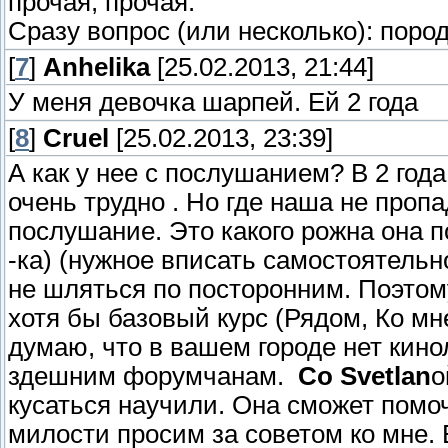
прочая, прочая.
Сразу вопрос (или несколько): поро
[
7
]
Anhelika
[25.02.2013, 21:44]
У меня девочка шарпей. Ей 2 года
[
8
]
Cruel
[25.02.2013, 23:39]
А как у нее с послушанием? В 2 год
очень трудно . Но где наша не проп
послушание. Это какого рожна она по
-ка) (нужное вписать самостоятельно
не шляться по посторонним. Поэтом
хотя бы базовый курс (Рядом, Ко мне
думаю, что в вашем городе нет кино
здешним форумчанам.
Со Svetlan
о
кусаться научили. Она сможет помоч
милости просим за советом ко мне.