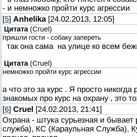
- и немножко пройти курс агрессии
[
5
]
Anhelika
[24.02.2013, 12:05]
Цитата
(
Cruel
)
пришли гости - собаку запереть
так она сама на улице ко всем бежи
Цитата
(
Cruel
)
немножко пройти курс агрессии
а что это за курс . Я просто никогд
знакомых про курс на охрану , это т
[
6
]
Cruel
[24.02.2013, 21:41]
Охрана - штука сурьезная и бывает
служба), КС (Караульная Служба), К