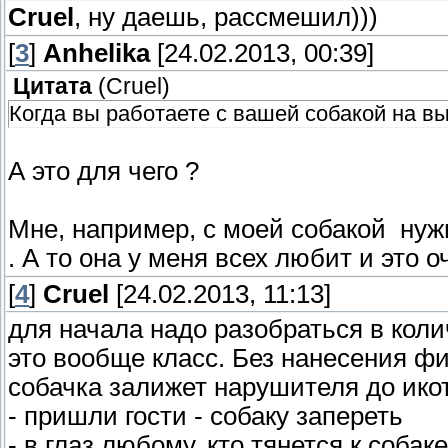
Cruel
, ну даешь, рассмешил)))
[
3
]
Anhelika
[24.02.2013, 00:39]
Цитата
(
Cruel
)
Когда вы работаете с вашей собакой на вы
А это для чего ?
Мне, например, с моей собакой нужн
. А то она у меня всех любит и это 
[
4
]
Cruel
[24.02.2013, 11:13]
для начала надо разобраться в коли
это вообще класс. Без нанесения ф
собачка залижет нарушителя до икот
- пришли гости - собаку запереть
- в глаз любому, кто тянется к собаке