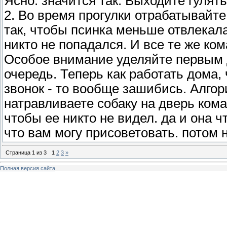
Ясно. значится так. Выходите гулять
2. Во время прогулки отрабатывайт
так, чтобы псинка меньше отвлекал
никто не попадался. И все те же ком
Особое внимание уделяйте первым д
очередь. Теперь как работать дома,
звонок - то вообще зашибись. Алгор
натравливаете собаку на дверь коман
чтобы ее никто не видел. да и она ч
что вам могу присоветовать. потом 
Страница
1
из
3
1
2
3
»
Полная версия сайта