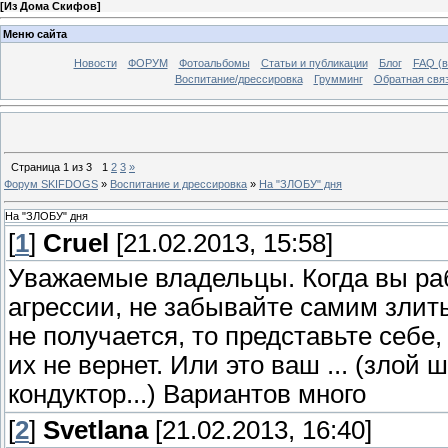
[
Из Дома Скифов
]
Меню сайта
Новости
ФОРУМ
Фотоальбомы
Статьи и публикации
Блог
FAQ (в
Воспитание/дрессировка
Грумминг
Обратная свя
Страница
1
из
3
1
2
3
»
Форум SKIFDOGS
»
Воспитание и дрессировка
»
На "ЗЛОБУ" дня
На "ЗЛОБУ" дня
[
1
]
Cruel
[21.02.2013, 15:58]
Уважаемые владельцы. Когда вы раб
агрессии, не забывайте самим злит
не получается, то представьте себе,
их не вернет. Или это ваш ... (злой
кондуктор...) Вариантов много
[
2
]
Svetlana
[21.02.2013, 16:40]