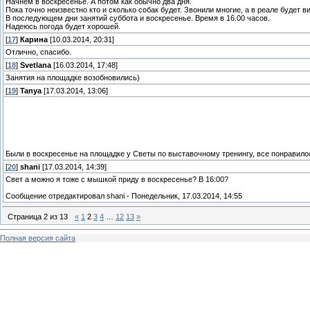
Начнем в воскресенье. А потом как обычно два дня.
Пока точно неизвестно кто и сколько собак будет. Звонили многие, а в реале будет в
В последующем дни занятий суббота и воскресенье. Время в 16.00 часов.
Надеюсь погода будет хорошей.
[
17
]
Карина
[10.03.2014, 20:31]
Отлично, спасибо.
[
18
]
Svetlana
[16.03.2014, 17:48]
Занятия на площадке возобновились)
[
19
]
Tanya
[17.03.2014, 13:06]
Были в воскресенье на площадке у Светы по выставочному тренингу, все понравилос
[
20
]
shani
[17.03.2014, 14:39]
Свет а можно я тоже с мышкой приду в воскресенье? В 16:00?
Сообщение отредактировал
shani
-
Понедельник, 17.03.2014, 14:55
Страница
2
из
13
«
1
2
3
4
…
12
13
»
Полная версия сайта