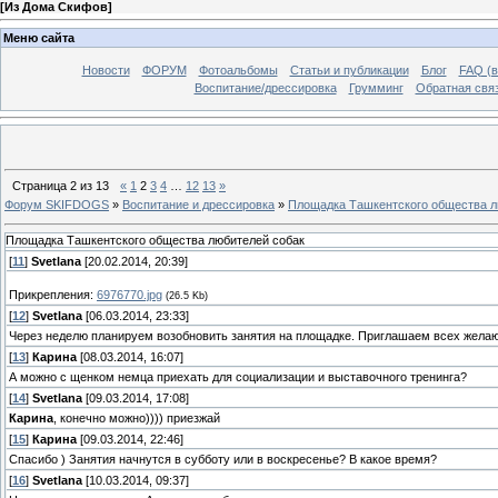
[
Из Дома Скифов
]
Меню сайта
Новости
ФОРУМ
Фотоальбомы
Статьи и публикации
Блог
FAQ (в
Воспитание/дрессировка
Грумминг
Обратная свя
Страница
2
из
13
«
1
2
3
4
…
12
13
»
Форум SKIFDOGS
»
Воспитание и дрессировка
»
Площадка Ташкентского общества л
Площадка Ташкентского общества любителей собак
[
11
]
Svetlana
[20.02.2014, 20:39]
Прикрепления:
6976770.jpg
(26.5 Kb)
[
12
]
Svetlana
[06.03.2014, 23:33]
Через неделю планируем возобновить занятия на площадке. Приглашаем всех жела
[
13
]
Карина
[08.03.2014, 16:07]
А можно с щенком немца приехать для социализации и выставочного тренинга?
[
14
]
Svetlana
[09.03.2014, 17:08]
Карина
, конечно можно)))) приезжай
[
15
]
Карина
[09.03.2014, 22:46]
Спасибо ) Занятия начнутся в субботу или в воскресенье? В какое время?
[
16
]
Svetlana
[10.03.2014, 09:37]