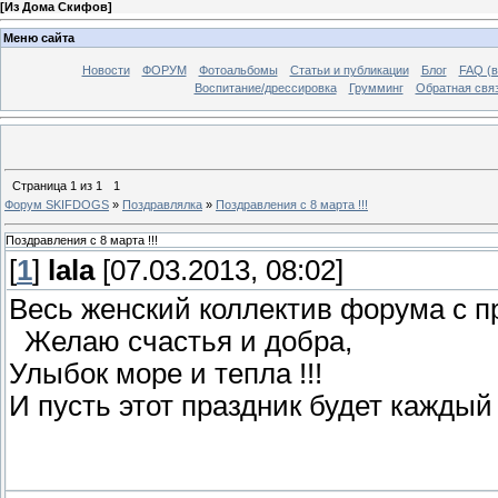
[
Из Дома Скифов
]
Меню сайта
Новости
ФОРУМ
Фотоальбомы
Статьи и публикации
Блог
FAQ (в
Воспитание/дрессировка
Грумминг
Обратная свя
Страница
1
из
1
1
Форум SKIFDOGS
»
Поздравлялка
»
Поздравления с 8 марта !!!
Поздравления с 8 марта !!!
[
1
]
lala
[07.03.2013, 08:02]
Весь женский коллектив форума с пр
Желаю счастья и добра,
Улыбок море и тепла !!!
И пусть этот праздник будет каждый 