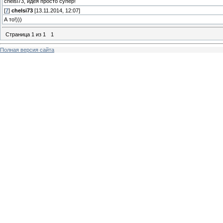
chelsi73, идея просто супер!
[
7
]
chelsi73
[13.11.2014, 12:07]
А то!)))
Страница
1
из
1
1
Полная версия сайта