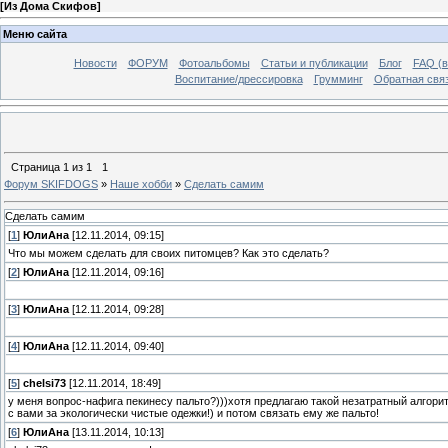
[
Из Дома Скифов
]
Меню сайта
Новости
ФОРУМ
Фотоальбомы
Статьи и публикации
Блог
FAQ (в
Воспитание/дрессировка
Грумминг
Обратная свя
Страница
1
из
1
1
Форум SKIFDOGS
»
Наше хобби
»
Сделать самим
Сделать самим
[
1
]
ЮлиАна
[12.11.2014, 09:15]
Что мы можем сделать для своих питомцев? Как это сделать?
[
2
]
ЮлиАна
[12.11.2014, 09:16]
[
3
]
ЮлиАна
[12.11.2014, 09:28]
[
4
]
ЮлиАна
[12.11.2014, 09:40]
[
5
]
chelsi73
[12.11.2014, 18:49]
у меня вопрос-нафига пекинесу пальто?)))хотя предлагаю такой незатратный алгор
с вами за экологически чистые одежки!) и потом связать ему же пальто!
[
6
]
ЮлиАна
[13.11.2014, 10:13]