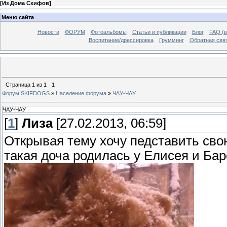
[
Из Дома Скифов
]
Меню сайта
Новости
ФОРУМ
Фотоальбомы
Статьи и публикации
Блог
FAQ (в
Воспитание/дрессировка
Грумминг
Обратная свя
Страница
1
из
1
1
Форум SKIFDOGS
»
Население форума
»
ЧАУ-ЧАУ
ЧАУ-ЧАУ
[
1
]
Лиза
[27.02.2013, 06:59]
Открывая тему хочу педставить с
такая доча родилась у Елисея и Ба