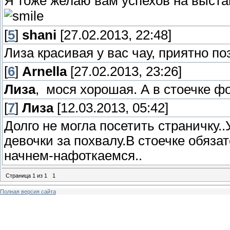
Я тоже желаю вам успехов на выстав
[
5
]
shani
[27.02.2013, 22:48]
Лиза красивая у вас чау, приятно по
[
6
]
Arnella
[27.02.2013, 23:26]
Лиза
, мося хорошая. А в стоечке ф
[
7
]
Лиза
[12.03.2013, 05:42]
Долго не могла посетить страничку.
девочки за похвалу.В стоечке обяз
начнем-нафоткаемся..
Страница
1
из
1
1
Полная версия сайта