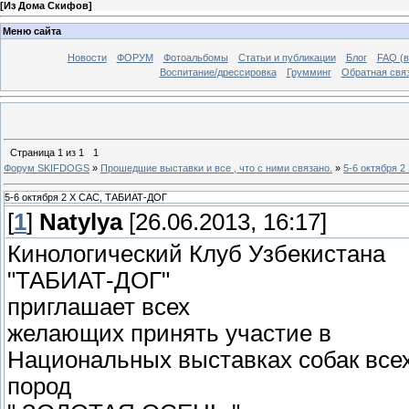
[
Из Дома Скифов
]
Меню сайта
Новости
ФОРУМ
Фотоальбомы
Статьи и публикации
Блог
FAQ (в
Воспитание/дрессировка
Грумминг
Обратная свя
Страница
1
из
1
1
Форум SKIFDOGS
»
Прошедшие выставки и все , что с ними связано.
»
5-6 октября 
5-6 октября 2 Х САС, ТАБИАТ-ДОГ
[
1
]
Natylya
[26.06.2013, 16:17]
Кинологический Клуб Узбекистана
"ТАБИАТ-ДОГ"
приглашает всех
желающих принять участие в
Национальных выставках собак все
пород