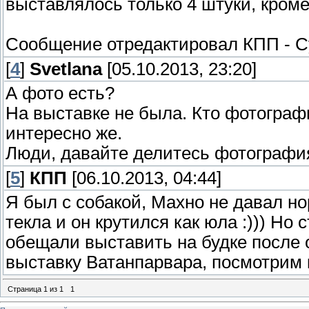
выставлялось только 4 штуки, кроме
Сообщение отредактировал
КПП
-
С
[
4
]
Svetlana
[05.10.2013, 23:20]
А фото есть?
На выставке не была. Кто фотографи
интересно же.
Люди, давайте делитесь фотографи
[
5
]
КПП
[06.10.2013, 04:44]
Я был с собакой, Махно не давал н
текла и он крутился как юла :))) Н
обещали выставить на будке после 
выставку Ватанпарвара, посмотрим к
Страница
1
из
1
1