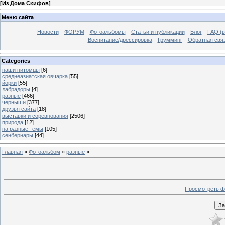
[
Из Дома Скифов
]
Меню сайта
Новости
ФОРУМ
Фотоальбомы
Статьи и публикации
Блог
FAQ (в
Воспитание/дрессировка
Грумминг
Обратная свя
Categories
наши питомцы
[6]
среднеазиатская овчарка
[55]
йорки
[55]
лабрадоры
[4]
разные
[466]
черныши
[377]
друзья сайта
[18]
выставки и соревнования
[2506]
природа
[12]
на разные темы
[105]
сенбернары
[44]
Главная
»
Фотоальбом
»
разные
»
Просмотреть ф